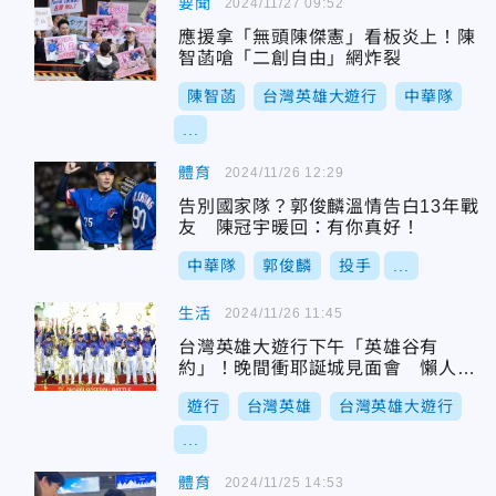
要聞
2024/11/27 09:52
應援拿「無頭陳傑憲」看板炎上！陳
智菡嗆「二創自由」網炸裂
陳智菡
台灣英雄大遊行
中華隊
...
體育
2024/11/26 12:29
告別國家隊？郭俊麟溫情告白13年戰
友 陳冠宇暖回：有你真好！
中華隊
郭俊麟
投手
...
生活
2024/11/26 11:45
台灣英雄大遊行下午「英雄谷有
約」！晚間衝耶誕城見面會 懶人包
快收
遊行
台灣英雄
台灣英雄大遊行
...
體育
2024/11/25 14:53