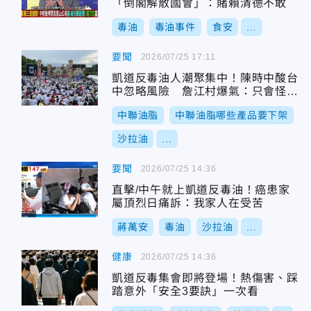
「倒閣解散國會」：賭賴清德不敢
毒油
毒油事件
食安
...
要聞
2026/07/25 17:11
凱道反毒油人潮聚集中！陳時中酸台
中忽略風險 詹江村爆氣：只會怪地
方
中聯油脂
中聯油脂哪些產品要下架
沙拉油
...
要聞
2026/07/25 14:36
直擊/中午就上凱道反毒油！癌患家
屬頂烈日痛訴：我家人在受苦
蔣萬安
毒油
沙拉油
...
健康
2026/07/25 14:36
凱道反毒集會即將登場！熱傷害、踩
踏意外「安全3要訣」一次看