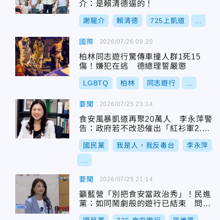
介：是賴清德逼的！
謝龍介
賴清德
725上凱道
...
國際
2026/07/26 09:20
柏林同志遊行驚傳車撞人群1死15
傷！嫌犯在逃 德總理誓嚴懲
LGBTQ
柏林
同志遊行
...
要聞
2026/07/25 23:14
食安風暴凱道再聚20萬人 李永萍警
告：政府若不改恐催出「紅衫軍2.
0」
國民黨
我是人，我反毒台
李永萍
...
要聞
2026/07/25 21:14
籲藍營「別把食安當政治秀」！民進
黨：如同鬧劇般的遊行已結束 問題
仍需解決