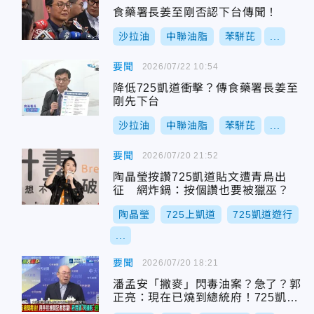
食藥署長姜至剛否認下台傳聞！
沙拉油
中聯油脂
苯駢芘
...
要聞
2026/07/22 10:54
降低725凱道衝擊？傳食藥署長姜至
剛先下台
沙拉油
中聯油脂
苯駢芘
...
要聞
2026/07/20 21:52
陶晶瑩按讚725凱道貼文遭青鳥出
征 網炸鍋：按個讚也要被獵巫？
陶晶瑩
725上凱道
725凱道遊行
...
要聞
2026/07/20 18:21
潘孟安「撇麥」閃毒油案？急了？郭
正亮：現在已燒到總統府！725凱道
將成民怨破口！