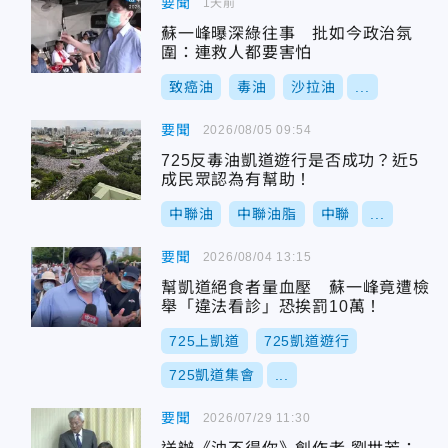
要聞
1天前
蘇一峰曝深綠往事 批如今政治氛
圍：連救人都要害怕
致癌油
毒油
沙拉油
...
要聞
2026/08/05 09:54
725反毒油凱道遊行是否成功？近5
成民眾認為有幫助！
中聯油
中聯油脂
中聯
...
要聞
2026/08/04 13:15
幫凱道絕食者量血壓 蘇一峰竟遭檢
舉「違法看診」恐挨罰10萬！
725上凱道
725凱道遊行
725凱道集會
...
要聞
2026/07/29 11:30