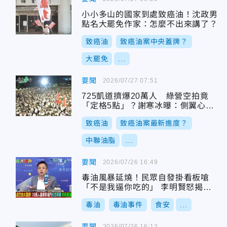
小小多山的國家到處致癌油！沈政男
點名大罷免作家：怎麼不出來講了？
致癌油
致癌油案中央蓋牌？
大罷免
...
要聞
2026/07/27 07:51
725凱道擠爆20萬人 綠營空拍竟
「定格5點」？謝寒冰曝：側翼心虛
了
致癌油
致癌油案最新進度？
中聯油脂
...
要聞
2026/07/26 16:49
毒油風暴延燒！民眾自發掛看板嗆
「不是我逼你吃的」 李明賢怒揭平
行時空
毒油
毒油事件
食安
...
要聞
2026/07/26 16:12