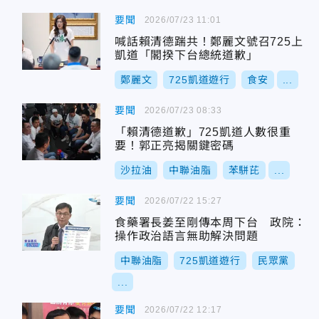
要聞
2026/07/23 11:01
喊話賴清德踹共！鄭麗文號召725上
凱道「閣揆下台總統道歉」
鄭麗文
725凱道遊行
食安
...
要聞
2026/07/23 08:33
「賴清德道歉」725凱道人數很重
要！郭正亮揭關鍵密碼
沙拉油
中聯油脂
苯駢芘
...
要聞
2026/07/22 15:27
食藥署長姜至剛傳本周下台 政院：
操作政治語言無助解決問題
中聯油脂
725凱道遊行
民眾黨
...
要聞
2026/07/22 12:17