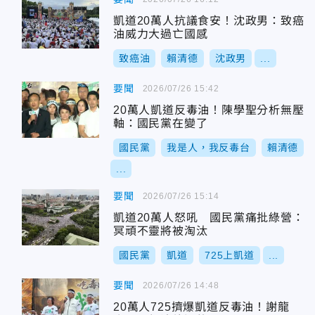
凱道20萬人抗議食安！沈政男：致癌
油威力大過亡國感
致癌油
賴清德
沈政男
...
要聞
2026/07/26 15:42
20萬人凱道反毒油！陳學聖分析無壓
軸：國民黨在變了
國民黨
我是人，我反毒台
賴清德
...
要聞
2026/07/26 15:14
凱道20萬人怒吼 國民黨痛批綠營：
冥頑不靈將被淘汰
國民黨
凱道
725上凱道
...
要聞
2026/07/26 14:48
20萬人725擠爆凱道反毒油！謝龍