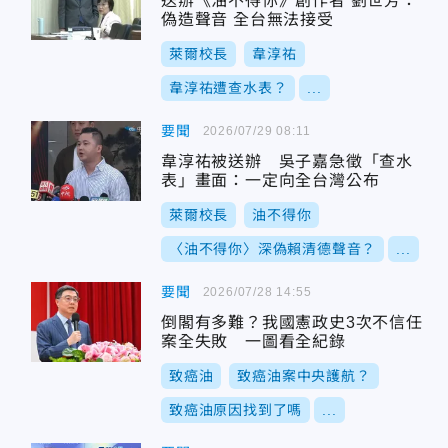
送辦《油不得你》創作者 劉世芳：
偽造聲音 全台無法接受
萊爾校長
韋淳祐
韋淳祐遭查水表？
...
要聞
2026/07/29 08:11
韋淳祐被送辦 吳子嘉急徵「查水
表」畫面：一定向全台灣公布
萊爾校長
油不得你
〈油不得你〉深偽賴清德聲音？
...
要聞
2026/07/28 14:55
倒閣有多難？我國憲政史3次不信任
案全失敗 一圖看全紀錄
致癌油
致癌油案中央護航？
致癌油原因找到了嗎
...