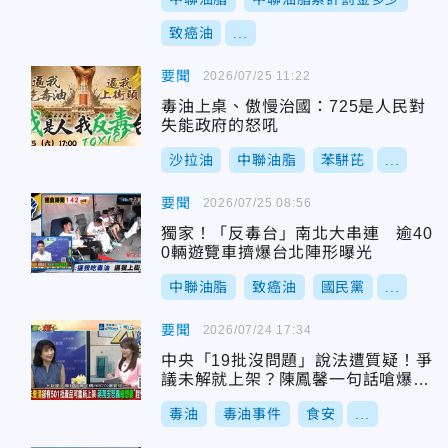
致癌油
...
要聞
2026/07/25 11:22
毒油上桌、傲慢治國：725是人民對
失能政府的怒吼
沙拉油
中聯油脂
苯駢芘
...
要聞
2026/07/25 08:56
獨家！「反毒台」南北大串連 逾40
0輛遊覽車擠爆台北陣形曝光
中聯油脂
致癌油
國民黨
...
要聞
2026/07/24 17:34
中央「19批沒問題」說法遭質疑！爭
議未解就上架？陳鳳馨一句話嗆爆
了？
毒油
毒油事件
食安
...