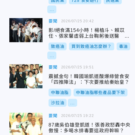
國民黨
725 食安遊行
民進黨
...
要聞
2026/07/25 20:42
影/絕食滿154小時！楊植斗、賴苡
任、張家馨虛弱上台鞠躬後送醫 大
批民眾淚送
致癌油
買到致癌油怎麼辦？
毒油
...
要聞
2026/07/25 19:51
震撼金句！韓國瑜凱道酸爆綠營食安
「四推陣法」：下次要推給秦始皇？
中聯油脂
中聯油脂哪些產品要下架
沙拉油
...
要聞
2026/07/25 19:22
87歲吳伯雄登凱道！張善政怒轟中央
傲慢：多喝水排毒要這政府幹嘛？