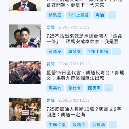
食安問題、更是下一代未來
徐弘庭
725上凱道
毒油
...
要聞
2026/07/23 21:22
725不站出來就是承認台灣人「爛命
一條」 蔣萬安嗆卓榮泰：我是要你
下台！
蔣萬安
卓榮泰
725上凱道
...
要聞
2026/07/23 15:18
藍營25日全代會、凱道反毒台！鄭麗
文：馬英九遵醫囑無法出席
馬英九
全代會
國民黨
...
要聞
2026/07/23 12:52
725反毒油人數衝10萬？鄭麗文6字
回應：凱道一定滿
中聯油脂
致癌油
沙拉油
...