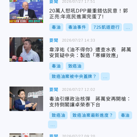
要聞
2026/07/27 17:51
20萬人怒吼DPP嚴重錯估民意！郭
正亮:年底民進黨完蛋了!
毒油
毒油事件
725凱道遊行
...
要聞
2026/07/27 14:33
韋淳祐《油不得你》遭查水表 蔣萬
安質疑中央：製造「寒蟬效應」
毒油
致癌油
致癌油案被中央蓋牌？
...
要聞
2026/07/27 12:02
毒油引爆政治核彈 蔣萬安再開槍：
支持倒閣讓卓榮泰下台
致癌油
致癌油案最新進度？
毒油
...
要聞
2026/07/27 09:20