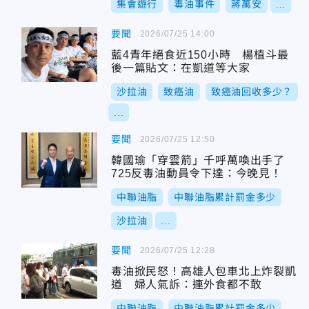
集會遊行
毒油事件
蔣萬安
...
要聞
2026/07/25 14:00
藍4青年絕食近150小時 楊植斗最
後一篇貼文：在凱道等大家
沙拉油
致癌油
致癌油回收多少？
...
要聞
2026/07/25 12:50
韓國瑜「穿雲箭」千呼萬喚出手了
725反毒油動員令下達：今晚見！
中聯油脂
中聯油脂累計罰金多少
沙拉油
...
要聞
2026/07/25 12:28
毒油掀民怒！高雄人包車北上炸裂凱
道 婦人氣訴：連外食都不敢
中聯油脂
中聯油脂累計罰金多少