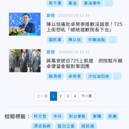
馬千惠
毒油
毒油事件
...
要聞
2026/07/18 15:46
陳以信痛批卓榮泰道歉沒誠意！725
上街怒吼「總統道歉院長下台」
國民黨
陳以信
中聯油脂
...
要聞
2026/07/18 10:22
蔣萬安號召725上凱道 府院駁斥賴
卓便當會擬對策因應
賴清德
卓榮泰
沙拉油回收
...
上一頁
1
2
3
4
下一頁
相關標籤：
柯文哲
中共
對台軍售
軍購
民團
漂浪島嶼
藍白立委
經民連