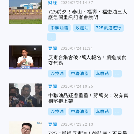
財經
2026/07/24 14:37
725前夕！泰山、福壽、福懋油三大
廠急開重訊記者會說明
中聯油脂
致癌油
725凱道遊行
...
要聞
2026/07/24 11:34
反毒台集會破2萬人報名！凱道成食
安焦點
沙拉油
中聯油脂
苯駢芘
...
要聞
2026/07/24 10:25
中聯油品疑慮重重！蔣萬安：沒有真
相堅拒上架
沙拉油
中聯油脂
苯駢芘
...
要聞
2026/07/23 22:13
725上凱道反毒油！徐弘庭：不只是