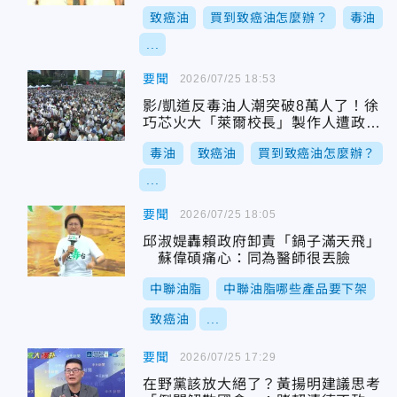
致癌油
買到致癌油怎麼辦？
毒油
...
要聞
2026/07/25 18:53
影/凱道反毒油人潮突破8萬人了！徐
巧芯火大「萊爾校長」製作人遭政府
查水錶
毒油
致癌油
買到致癌油怎麼辦？
...
要聞
2026/07/25 18:05
邱淑媞轟賴政府卸責「鍋子滿天飛」
蘇偉碩痛心：同為醫師很丟臉
中聯油脂
中聯油脂哪些產品要下架
致癌油
...
要聞
2026/07/25 17:29
在野黨該放大絕了？黃揚明建議思考