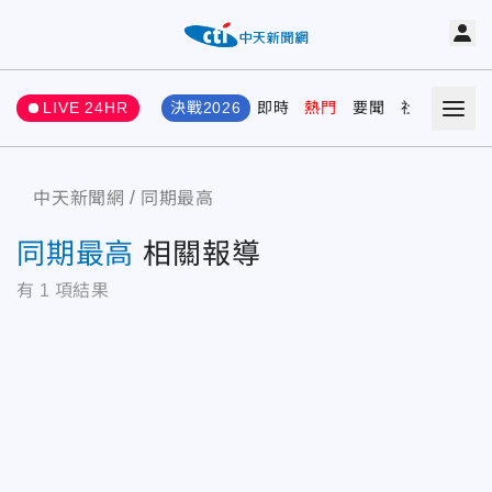
LIVE 24HR
決戰2026
即時
熱門
要聞
社會
娛樂
中天新聞網
同期最高
同期最高
相關報導
有
1
項結果