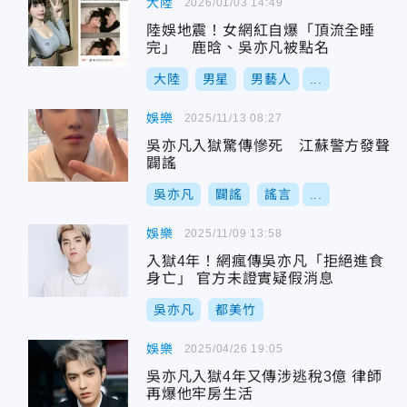
大陸
2026/01/03 14:49
陸娛地震！女網紅自爆「頂流全睡
完」 鹿晗、吳亦凡被點名
大陸
男星
男藝人
...
娛樂
2025/11/13 08:27
吳亦凡入獄驚傳慘死 江蘇警方發聲
闢謠
吳亦凡
闢謠
謠言
...
娛樂
2025/11/09 13:58
入獄4年！網瘋傳吳亦凡「拒絕進食
身亡」 官方未證實疑假消息
吳亦凡
都美竹
娛樂
2025/04/26 19:05
吳亦凡入獄4年又傳涉逃稅3億 律師
再爆他牢房生活