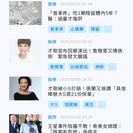
健康
2025/02/21 07:48
「普拿疼」吃1顆殘留體內5年？
醫：過量才傷肝
普拿疼
止痛藥
殘留
...
娛樂
2025/02/20 09:03
才剛宣布回鄉演出！詹雅雯又傳病
倒 緊急發文闢謠
詹雅雯
台語歌后
病倒
...
娛樂
2025/02/06 19:50
才剛被小S打臉！張蘭又按讚「具俊
曄替大S買21份保單」
大S
陰謀論
謠言
...
國際
2025/01/18 12:26
王星事件陰霾不散！泰美女總理：
「陸客有危險」係謠言