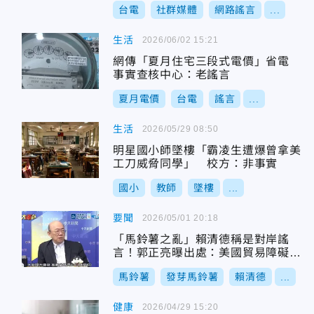
台電
社群媒體
網路謠言
...
生活
2026/06/02 15:21
網傳「夏月住宅三段式電價」省電
事實查核中心：老謠言
夏月電價
台電
謠言
...
生活
2026/05/29 08:50
明星國小師墜樓「霸凌生遭爆曾拿美
工刀威脅同學」 校方：非事實
國小
教師
墜樓
...
要聞
2026/05/01 20:18
「馬鈴薯之亂」賴清德稱是對岸謠
言！郭正亮曝出處：美國貿易障礙報
告
馬鈴薯
發芽馬鈴薯
賴清德
...
健康
2026/04/29 15:20