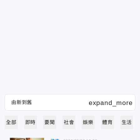
全部
即時
要聞
社會
娛樂
體育
生活