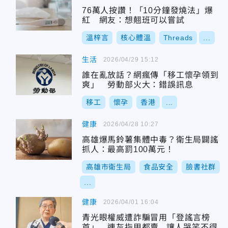
76萬人按讚！「10分鐘發燒法」爆
紅 網友：想翹班可以嘗試
溫梓言
核心體溫
Threads
...
生活
2026/04/29 15:12
誰在亂放話？網瘋傳「移工懷孕領到
爽」 勞動部火大：錯誤訊息
移工
懷孕
香港
...
健康
2026/04/28 10:27
高雄爆馬鈴薯集體中毒？衛生局闢謠
抓人：最高罰100萬元！
高雄市衛生局
食品安全
臉書社群
...
健康
2026/04/01 16:04
青光眼權威遭詐騙冒用「登謠言榜
首」 連灰指甲都賣...讓人哭笑不得