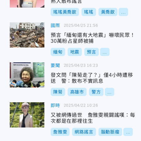
熟人散布謠言
瑤瑤黃喬歆
瑤瑤
黃喬歆
...
國際
2025/04/25 21:56
預言「緬甸還有大地震」嚇壞民眾！
30萬粉占星師被捕
緬甸
地震
預言
...
要聞
2025/04/23 16:23
發文問「陳菊走了？」僅4小時遭移
送 警：散布不實訊息
陳菊
高雄市
警方
...
即時
2025/04/22 10:26
又被網傳過世 詹雅雯親闢謠嘆：每
次都是在那裡往生
詹雅雯
網路謠言
腦動脈瘤
...