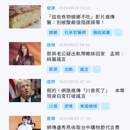
健康
2025/09/18 16:12
「這些食物蟑螂不吃」影片瘋傳
醫：別被酸鹼值陰謀誤導！
蟑螂
杜承哲醫師
腸道菌叢
...
娛樂
2025/09/11 08:50
那英老公疑出軌帶嫩妹回家 孟桐：
純屬謠言
那英
出軌
謠言
...
國際
2025/08/31 07:40
假的！網路瘋傳「川普死了」 本尊
現身白宮打破謠言
川普
瘀青
美國總統
...
要聞
2025/08/29 17:39
網傳盧秀燕收取台中購物節代言費