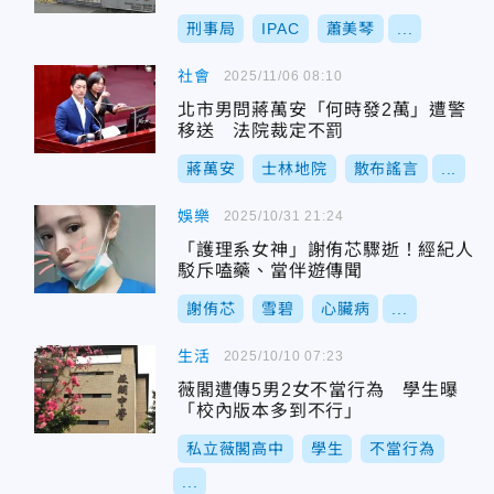
刑事局
IPAC
蕭美琴
...
社會
2025/11/06 08:10
北市男問蔣萬安「何時發2萬」遭警
移送 法院裁定不罰
蔣萬安
士林地院
散布謠言
...
娛樂
2025/10/31 21:24
「護理系女神」謝侑芯驟逝！經紀人
駁斥嗑藥、當伴遊傳聞
謝侑芯
雪碧
心臟病
...
生活
2025/10/10 07:23
薇閣遭傳5男2女不當行為 學生曝
「校內版本多到不行」
私立薇閣高中
學生
不當行為
...