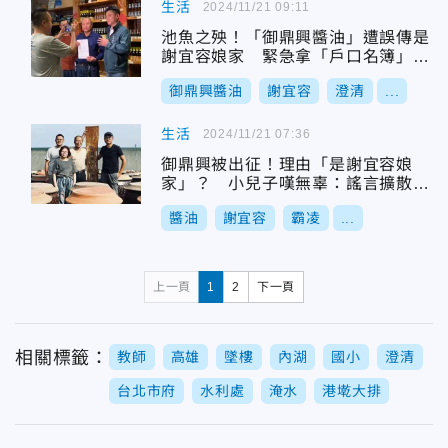
生活
2024/11/21 09:11
池魚之殃！「御鼎興醬油」遭誤傳是
謝宜容娘家 緊急拿「戶口名簿」澄
清
御鼎興醬油
謝宜容
澄清
...
生活
2024/11/21 07:36
御鼎興被出征！理由「是謝宜容娘
家」？ 小兒子嘆無辜：謠言擴散迅
速
醬油
謝宜容
霸凌
...
上一頁
1
2
下一頁
相關標籤：
教師
高雄
墜樓
內湖
國小
澄清
台北市府
水利處
淹水
港墘大排