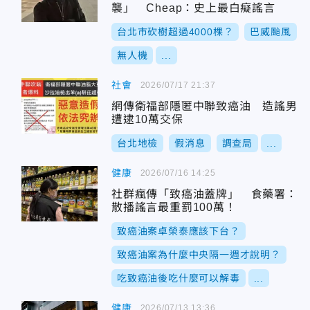
襲」 Cheap：史上最白癡謠言
台北市砍樹超過4000棵？
巴威颱風
無人機
...
社會
2026/07/17 21:37
網傳衛福部隱匿中聯致癌油 造謠男
遭逮10萬交保
台北地檢
假消息
調查局
...
健康
2026/07/16 14:25
社群瘋傳「致癌油蓋牌」 食藥署：
散播謠言最重罰100萬！
致癌油案卓榮泰應該下台？
致癌油案為什麼中央隔一週才說明？
吃致癌油後吃什麼可以解毒
...
健康
2026/07/13 13:36