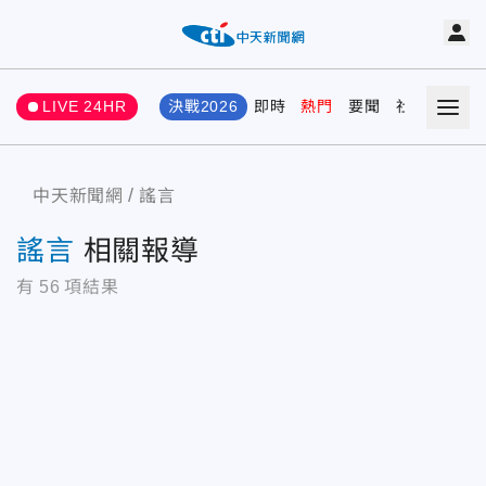
LIVE 24HR
決戰2026
即時
熱門
要聞
社會
娛樂
中天新聞網
謠言
謠言
相關報導
有
56
項結果