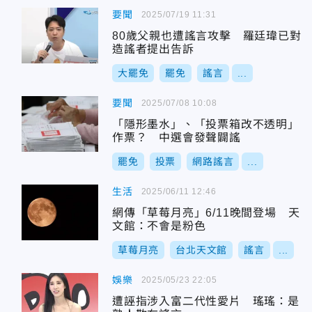
要聞
2025/07/19 11:31
80歲父親也遭謠言攻擊 羅廷瑋已對
造謠者提出告訴
大罷免
罷免
謠言
...
要聞
2025/07/08 10:08
「隱形墨水」、「投票箱改不透明」
作票？ 中選會發聲闢謠
罷免
投票
網路謠言
...
生活
2025/06/11 12:46
網傳「草莓月亮」6/11晚間登場 天
文館：不會是粉色
草莓月亮
台北天文館
謠言
...
娛樂
2025/05/23 22:05
遭誣指涉入富二代性愛片 瑤瑤：是