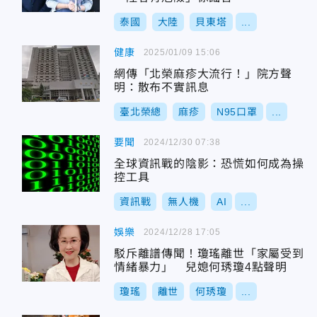
泰國
大陸
貝東塔
...
健康
2025/01/09 15:06
網傳「北榮麻疹大流行！」院方聲
明：散布不實訊息
臺北榮總
麻疹
N95口罩
...
要聞
2024/12/30 07:38
全球資訊戰的陰影：恐慌如何成為操
控工具
資訊戰
無人機
AI
...
娛樂
2024/12/28 17:05
駁斥離譜傳聞！瓊瑤離世「家屬受到
情緒暴力」 兒媳何琇瓊4點聲明
瓊瑤
離世
何琇瓊
...