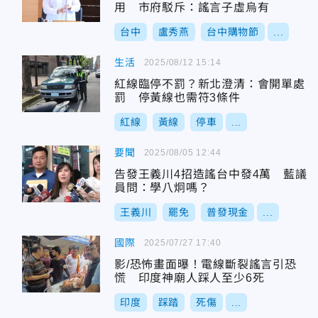
用 市府駁斥：謠言子虛烏有
台中
盧秀燕
台中購物節
...
生活
2025/08/12 15:14
紅線臨停不罰？新北澄清：會開單處
罰 停黃線也需符3條件
紅線
黃線
停車
...
要聞
2025/08/05 12:44
告發王義川4招造謠台中發4萬 藍議
員問：學八炯嗎？
王義川
罷免
普發現金
...
國際
2025/07/27 17:40
影/恐怖畫面曝！電線斷裂謠言引恐
慌 印度神廟人踩人至少6死
印度
踩踏
死傷
...