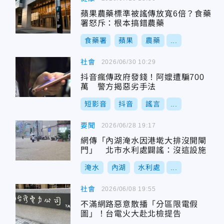
蘋果農藥標準被謠傳放寬6倍？食藥
署怒斥：根本搞錯農藥
食藥署
蘋果
農藥
...
社會
2026/06/30 10:29
抖音瘋傳政府發錢！阿嬤遭騙700
萬 警方揭惡劣手法
短影音
抖音
謠言
...
要聞
2026/06/28 19:17
網傳「內湖淹水因港墘大排沒開閘
門」 北市水利處闢謠：沒這設施
淹水
內湖
水利處
...
社會
2026/06/08 19:55
不滿網路惡意散播「分區限電假
圖」！台電火大赴北檢提告