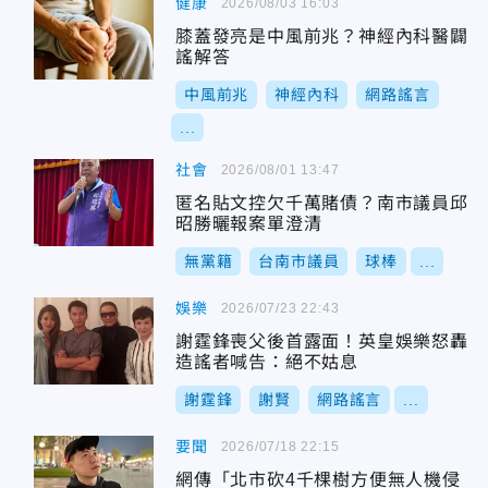
健康
2026/08/03 16:03
膝蓋發亮是中風前兆？神經內科醫闢
謠解答
中風前兆
神經內科
網路謠言
...
社會
2026/08/01 13:47
匿名貼文控欠千萬賭債？南市議員邱
昭勝曬報案單澄清
無黨籍
台南市議員
球棒
...
娛樂
2026/07/23 22:43
謝霆鋒喪父後首露面！英皇娛樂怒轟
造謠者喊告：絕不姑息
謝霆鋒
謝賢
網路謠言
...
要聞
2026/07/18 22:15
網傳「北市砍4千棵樹方便無人機侵