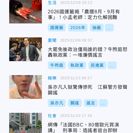
生活
2025/12/26 20:22
2026國運籤揭「農曆8月、9月有
事」！小孟老師：定力化解困難
國運籤
2026年
抽籤
...
要聞
2025/12/08 08:37
大罷免後政治僵局誰的錯？牛煦庭怒
轟執政黨：一堆廉價謠言
牛煦庭
執政黨
民進黨
...
娛樂
2025/11/13 08:27
吳亦凡入獄驚傳慘死 江蘇警方發聲
闢謠
吳亦凡
闢謠
謠言
...
社會
2025/11/10 17:45
網傳「法國BBC、80億歐元買演
講」 刑事局：造謠者返台即辦