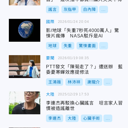
謠言
灰指甲
白內障
...
國際
2026/01/24 20:04
影/地球「失重7秒死4000萬人」驚
悚片瘋傳 NASA駁斥是AI
地球
失重
驚悚畫面
...
要聞
2026/01/19 08:35
PTT發文「陳菊走了？」遭送辦 藍
委憂寒蟬效應提修法
王鴻薇
林沛祥
謝龍介
...
大陸
2025/12/29 17:53
李連杰再駁換心臟謠言 坦言家人習
慣被造謠離世
李連杰
大陸
心臟手術
...