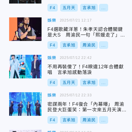
F4
五月天
言承旭
...
娛樂
2025/07/21 12:17
F4選歌藏洋蔥！朱孝天認合體關鍵
是大S 周渝民一句「熙媛走了」引
鼻酸
F4
言承旭
周渝民
...
娛樂
2025/07/12 22:42
不用再裝傻了！F4睽違12年合體獻
唱 言承旭感動落淚
F4
五月天
言承旭
...
娛樂
2025/07/12 22:33
密謀兩年！F4復合「內幕曝」 周渝
民登大巨蛋笑：第一次來五月天演唱
會
F4
言承旭
周渝民
...