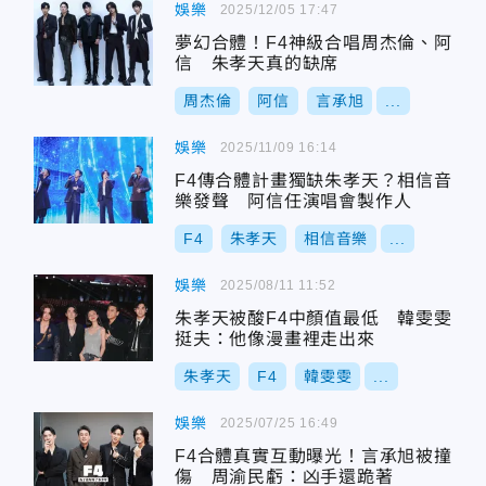
娛樂
2025/12/05 17:47
夢幻合體！F4神級合唱周杰倫、阿
信 朱孝天真的缺席
周杰倫
阿信
言承旭
...
娛樂
2025/11/09 16:14
F4傳合體計畫獨缺朱孝天？相信音
樂發聲 阿信任演唱會製作人
F4
朱孝天
相信音樂
...
娛樂
2025/08/11 11:52
朱孝天被酸F4中顏值最低 韓雯雯
挺夫：他像漫畫裡走出來
朱孝天
F4
韓雯雯
...
娛樂
2025/07/25 16:49
F4合體真實互動曝光！言承旭被撞
傷 周渝民虧：凶手還跪著