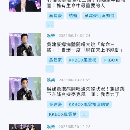
47歲吳建豪宣布二婚！甜曬牽手照報
喜：擁有生命中最重要的人
吳建豪
結婚
吳建豪近況如何
...
娛樂
2026/06/14 09:24
吳建豪撐病體開唱大跳「奪命三
搖」！自爆一度「躺在床上不能動」
吳建豪
KKBOX風雲榜
KKBOX
...
娛樂
2026/06/13 21:55
吳建豪抱病開唱遇突發狀況！驚險跳
下升降台撿麥克風 嘆：我盡力了
吳建豪
KKBOX風雲榜演唱會
KKBOX風雲榜
...
娛樂
2026/05/30 12:22