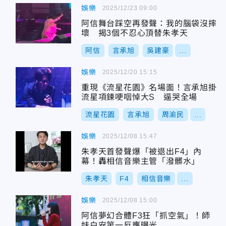
娛樂
2025/12/23 09:00
阿信舞台踩空再發聲：我的腦袋沒摔
壞 揭3個不忍心頂替朱孝天
阿信
言承旭
吳建豪
...
娛樂
2025/12/20 15:15
重現《流星花園》名場面！言承旭掛
流星項鍊哽咽悼大S 逼哭全場
流星花園
言承旭
周渝民
...
娛樂
2025/12/08 15:47
朱孝天首發聲爆「被退出F4」內
幕！轟相信音樂主管「潑髒水」
朱孝天
F4
相信音樂
...
娛樂
2025/12/08 15:00
阿信夢幻合體F3狂「抓空氣」！師
妹白安第一反應曝光