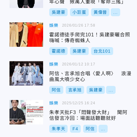
年心聲 揪萬人重現「奪命三搖」
吳建豪
小巨蛋
黃偉晉
...
娛樂
2026/01/26 17:58
霍諾德徒手爬完101！吳建豪曬合照
嗨喊：傳奇蜘蛛人
霍諾德
吳建豪
台北101
娛樂
2026/01/12 10:17
阿信、言承旭合唱〈愛人啊〉 浪漫
曲風大噴少女心
阿信
言承旭
吳建豪
...
娛樂
2025/12/25 16:24
朱孝天批F3「悶聲發大財」 聞阿
信發言冷回：場面話聽聽就好
朱孝天
F4
阿信
...