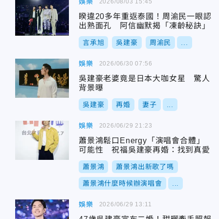
娛樂
2026/08/03 15:45
睽違20多年重返泰國！周渝民一眼認
出熟面孔 阿信幽默揭「凍齡秘訣」
言承旭
吳建豪
周渝民
...
娛樂
2026/06/30 07:56
吳建豪老婆竟是日本大咖女星 驚人
背景曝
吳建豪
再婚
妻子
...
娛樂
2026/06/29 21:23
蕭景鴻鬆口Energy「演唱會合體」
可能性 祝福吳建豪再婚：找到真愛
蕭景鴻
蕭景鴻出新歌了嗎
蕭景鴻什麼時候辦演唱會
...
娛樂
2026/06/29 13:11