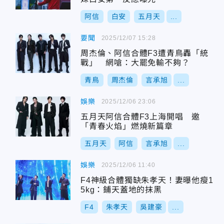
阿信
白安
五月天
...
要聞
2025/12/07 15:28
周杰倫、阿信合體F3遭青鳥轟「統
戰」 網嗆：大罷免輸不夠？
青鳥
周杰倫
言承旭
...
娛樂
2025/12/06 23:06
五月天阿信合體F3上海開唱 邀
「青春火焰」燃燒新篇章
五月天
阿信
言承旭
...
娛樂
2025/12/06 11:40
F4神級合體獨缺朱孝天！妻曝他瘦1
5kg：鋪天蓋地的抹黑
F4
朱孝天
吳建豪
...