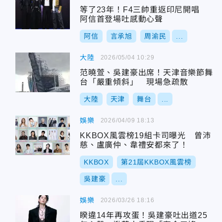
等了23年！F4三帥重返印尼開唱
阿信首登場吐感動心聲
阿信
言承旭
周渝民
...
大陸
2026/05/04 10:29
范曉萱、吳建豪出席！天津音樂節舞
台「嚴重傾斜」 現場急疏散
大陸
天津
舞台
...
娛樂
2026/04/09 18:13
KKBOX風雲榜19組卡司曝光 曾沛
慈、盧廣仲、韋禮安都來了！
KKBOX
第21屆KKBOX風雲榜
吳建豪
...
娛樂
2026/03/26 18:16
睽違14年再攻蛋！吳建豪吐出道25