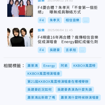
娛樂
2025/06/12 16:02
F4要合體？朱孝天「不會第一個拒
絕」 曝無成員聯絡方式
F4
朱孝天
相信音樂
...
娛樂
2025/06/04 11:45
F4暌違16年再合體？瘋傳相信音樂
促成演唱會 Energy翻紅成催化劑
F4
吳建豪
言承旭
...
相關標籤：
蕭景鴻
Energy
阿弟
KKBOX風雲榜
KKBOX風雲榜演唱會
第21屆KKBOX風雲榜演唱會在哪裡舉辦
吳建豪近況如何
吳建豪表演為什麼失誤
蕭景鴻出新歌了嗎
蕭景鴻什麼時候辦演唱會