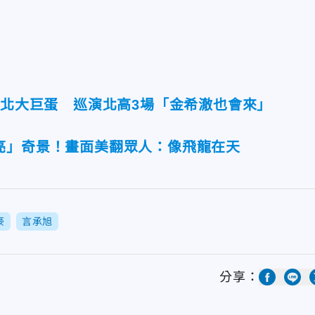
台北大巨蛋 巡演北高3場「金希澈也會來」
亮」奇景！畫面美翻眾人：像飛龍在天
豪
言承旭
分享：