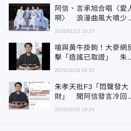
阿信、言承旭合唱〈愛
啊〉 浪漫曲風大噴少
心
2026/01/12 10:17
嗆與黃牛掛鉤！大麥網
擊「造謠已取證」 朱
天急道歉
2025/12/26 08:51
朱孝天批F3「悶聲發大
財」 聞阿信發言冷回
場面話聽聽就好
2025/12/25 16:24