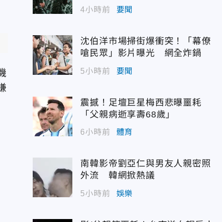
4小時前
要聞
沈伯洋市場掃街爆衝突！「幕僚
嗆民眾」影片曝光 網全炸鍋
5小時前
要聞
機
賺
震撼！足壇巨星梅西悲曝噩耗
「父親病逝享壽68歲」
6小時前
體育
南韓影帝劉亞仁與男友人親密照
外流 韓網掀熱議
5小時前
娛樂