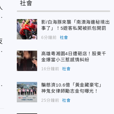
社會
人
女
影/白海豚來襲「南澳海邊秘境出
事了」！5遊客私闖被抓包開罰
6分鐘前
社會
反
孝
高雄粵湘園4日遭砸店！股東千
金爆當小三惹感情糾紛
16分鐘前
社會
：
騙慈濟10.6億「黃金藏豪宅」
神鬼女律師勵志金句曝光！
25分鐘前
社會