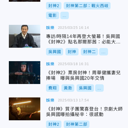
封神2
封神第二部：戰火西岐
電影
...
娛樂
2025/03/25 16:14
專訪/時隔14年再登大螢幕！吳興國
《封神2》點名那爾那茜：必能大放
光彩
吳興國
封神
封神二
...
娛樂
2025/03/18 16:31
《封神2》票房封神！周華健攜妻兒
捧場 曝與吳興國20年交情
費翔
黃渤
吳興國
...
娛樂
2025/03/13 17:54
《封神》質子團驚喜登台！京劇大師
吳興國曝拍攝秘辛：很感動
封神2
封神第二部