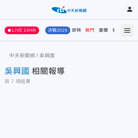
LIVE 24HR
決戰2026
即時
熱門
要聞
社會
娛樂
中天新聞網
吳興國
吳興國
相關報導
有
7
項結果