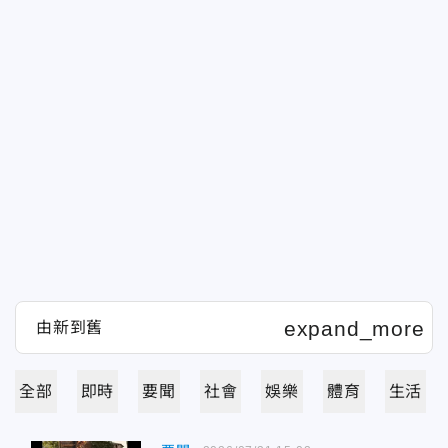
全部
即時
要聞
社會
娛樂
體育
生活