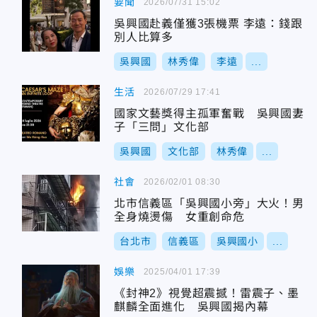
要聞
2026/07/31 15:02
吳興國赴義僅獲3張機票 李遠：錢跟
別人比算多
吳興國
林秀偉
李遠
...
生活
2026/07/29 17:41
國家文藝獎得主孤軍奮戰 吳興國妻
子「三問」文化部
吳興國
文化部
林秀偉
...
社會
2026/02/01 08:30
北市信義區「吳興國小旁」大火！男
全身燒燙傷 女重創命危
台北市
信義區
吳興國小
...
娛樂
2025/04/01 17:39
《封神2》視覺超震撼！雷震子、墨
麒麟全面進化 吳興國揭內幕