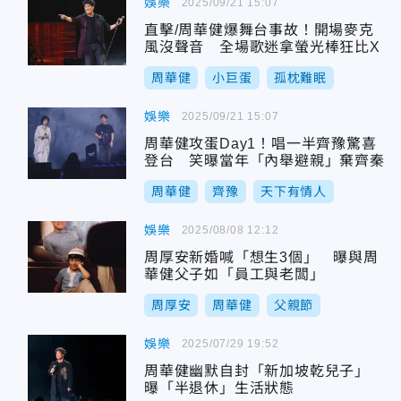
娛樂
2025/09/21 15:07
直擊/周華健爆舞台事故！開場麥克
風沒聲音 全場歌迷拿螢光棒狂比X
周華健
小巨蛋
孤枕難眠
娛樂
2025/09/21 15:07
周華健攻蛋Day1！唱一半齊豫驚喜
登台 笑曝當年「內舉避親」棄齊秦
周華健
齊豫
天下有情人
娛樂
2025/08/08 12:12
周厚安新婚喊「想生3個」 曝與周
華健父子如「員工與老闆」
周厚安
周華健
父親節
娛樂
2025/07/29 19:52
周華健幽默自封「新加坡乾兒子」
曝「半退休」生活狀態