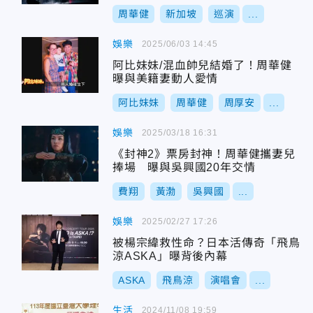
周華健
新加坡
巡演
...
娛樂
2025/06/03 14:45
阿比妹妹/混血帥兒結婚了！周華健
曝與美籍妻動人愛情
阿比妹妹
周華健
周厚安
...
娛樂
2025/03/18 16:31
《封神2》票房封神！周華健攜妻兒
捧場 曝與吳興國20年交情
費翔
黃渤
吳興國
...
娛樂
2025/02/27 17:26
被楊宗緯救性命？日本活傳奇「飛鳥
涼ASKA」曝背後內幕
ASKA
飛鳥涼
演唱會
...
生活
2024/11/08 19:59