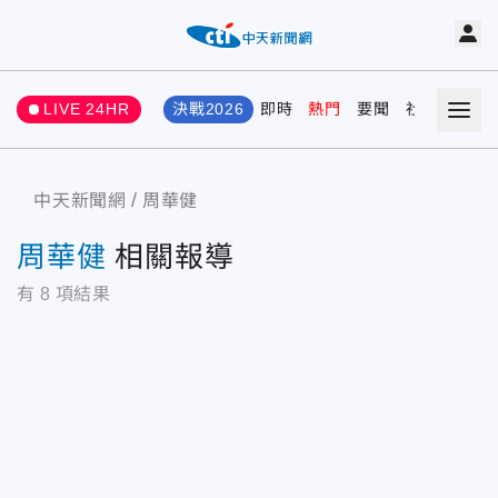
LIVE 24HR
決戰2026
即時
熱門
要聞
社會
娛樂
中天新聞網
周華健
周華健
相關報導
有
8
項結果