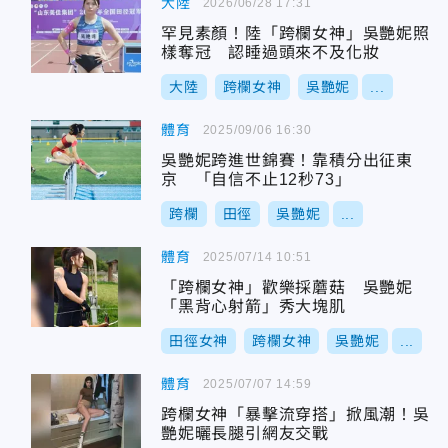
大陸
2026/06/28 17:31
罕見素顏！陸「跨欄女神」吳艷妮照
樣奪冠 認睡過頭來不及化妝
大陸
跨欄女神
吳艷妮
...
體育
2025/09/06 16:30
吳艷妮跨進世錦賽！靠積分出征東
京 「自信不止12秒73」
跨欄
田徑
吳艷妮
...
體育
2025/07/14 10:51
「跨欄女神」歡樂採蘑菇 吳艷妮
「黑背心射箭」秀大塊肌
田徑女神
跨欄女神
吳艷妮
...
體育
2025/07/07 14:59
跨欄女神「暴擊流穿搭」掀風潮！吳
艷妮曬長腿引網友交戰