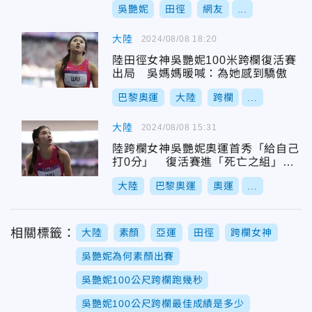
吳艷妮
田徑
網友
...
大陸
2024/08/08 18:20
陸田徑女神吳艷妮100米跨欄復活賽
出局 吳媽媽暖喊：為她感到驕傲
巴黎奧運
大陸
跨欄
...
大陸
2024/08/08 15:31
陸跨欄女神吳艷妮奧運首秀「給自己
打0分」 復活賽進「死亡之組」備
受關注
大陸
巴黎奧運
奧運
...
相關標籤：
大陸
素顏
亞運
田徑
跨欄女神
吳艷妮為何素顏出賽
吳艷妮100公尺跨欄跑幾秒
吳艷妮100公尺跨欄最佳成績是多少