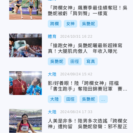
「跨欄女神」飆賽季最佳績奪冠！吳
艷妮被虧「肩到臀」一樣寬
跨欄
女神
吳艷妮
體育
2024/10/31 16:22
「搶跑女神」吳艷妮曬最新超辣寫
真！大腿肌肉傲人 年收入曝光
吳艷妮
田徑
寫真
大陸
2024/09/24 15:42
影/好養眼！陸「跨欄女神」搭檔
「書生跑手」奪陸田錦賽冠軍 賽後
吐心聲
大陸
田徑
吳艷妮
...
大陸
2024/08/24 17:33
人美是非多！陸男多次造謠「跨欄女
神」遭拘留 吳艷妮發聲：邪不壓正