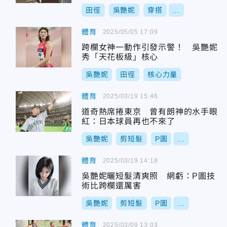
田徑
吳艷妮
穿搭
...
體育
2025/05/05 17:09
跨欄女神一動作引發示警！ 吳艷妮
秀「天花板級」核心
吳艷妮
田徑
核心力量
體育
2025/03/19 15:46
道奇熱席捲東京 曾有朗神的水手眼
紅：日本球員再也不來了
吳艷妮
剪短髮
P圖
...
體育
2025/03/19 14:18
吳艷妮曬短髮清爽照 網虧：P圖技
術比跨欄還厲害
吳艷妮
剪短髮
P圖
...
體育
2025/03/09 13:03