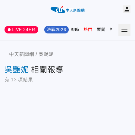
LIVE 24HR
決戰2026
即時
熱門
要聞
社會
娛樂
中天新聞網
吳艷妮
吳艷妮
相關報導
有
13
項結果