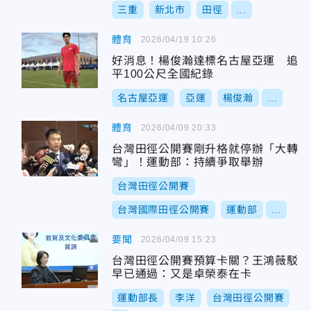
三重
新北市
田徑
...
體育
2026/04/19 10:26
好消息！楊俊瀚達標名古屋亞運 追
平100公尺全國紀錄
名古屋亞運
亞運
楊俊瀚
...
體育
2026/04/09 20:33
台灣田徑公開賽剛升格就停辦「大轉
彎」！運動部：持續爭取舉辦
台灣田徑公開賽
台灣國際田徑公開賽
運動部
...
要聞
2026/04/09 15:23
台灣田徑公開賽預算卡關？王鴻薇駁
早已通過：又是卓榮泰在卡
運動部長
李洋
台灣田徑公開賽