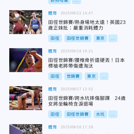
野狗咬傷
...
體育
2025/09/22 14:47
田徑世錦賽/熱身場地太遠！英國23
歲正妹批：嚴重消耗體力
田徑
田徑世錦賽
東京
...
體育
2025/09/18 10:21
田徑世錦賽/腰椎骨折還硬丟！日本
標槍老將帶傷遭淘汰
田徑
世錦賽
東京
...
體育
2025/09/17 12:52
田徑世錦賽/跨水坑摔傷腳踝 24歲
女將坐輪椅含淚退場
田徑
田徑世錦賽
水坑
...
體育
2025/09/16 17:28