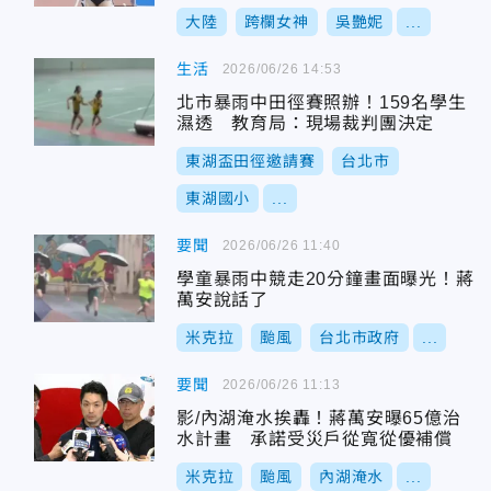
大陸
跨欄女神
吳艷妮
...
生活
2026/06/26 14:53
北市暴雨中田徑賽照辦！159名學生
濕透 教育局：現場裁判團決定
東湖盃田徑邀請賽
台北市
東湖國小
...
要聞
2026/06/26 11:40
學童暴雨中競走20分鐘畫面曝光！蔣
萬安說話了
米克拉
颱風
台北市政府
...
要聞
2026/06/26 11:13
影/內湖淹水挨轟！蔣萬安曝65億治
水計畫 承諾受災戶從寬從優補償
米克拉
颱風
內湖淹水
...