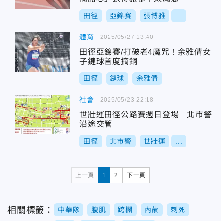
田徑
亞錦賽
張博雅
...
體育
2025/05/27 13:40
田徑亞錦賽/打破老4魔咒！余雅倩女
子鏈球首度摘銅
田徑
鏈球
余雅倩
社會
2025/05/23 22:18
世壯運田徑公路賽週日登場 北市警
沿途交管
田徑
北市警
世壯運
...
上一頁
1
2
下一頁
相關標籤：
中華隊
腹肌
跨欄
內蒙
刺死