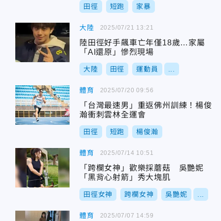
田徑
短跑
家暴
大陸
2025/07/21 13:21
陸田徑好手飆車亡年僅18歲…家屬
「AI還原」慘烈現場
大陸
田徑
運動員
...
體育
2025/07/20 09:56
「台灣最速男」重返佛州訓練！楊俊
瀚衝刺雲林全運會
田徑
短跑
楊俊瀚
體育
2025/07/14 10:51
「跨欄女神」歡樂採蘑菇 吳艷妮
「黑背心射箭」秀大塊肌
田徑女神
跨欄女神
吳艷妮
...
體育
2025/07/07 14:59