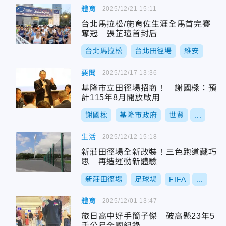
體育
2025/12/21 15:11
台北馬拉松/施育佐生涯全馬首完賽
奪冠 張芷瑄首封后
台北馬拉松
台北田徑場
維安
要聞
2025/12/17 13:36
基隆市立田徑場招商！ 謝國樑：預
計115年8月開放啟用
謝國樑
基隆市政府
世貿
...
生活
2025/12/12 15:18
新莊田徑場全新改裝！三色跑道藏巧
思 再造運動新體驗
新莊田徑場
足球場
FIFA
...
體育
2025/12/01 13:47
旅日高中好手簡子傑 破高懸23年5
千公尺全國紀錄