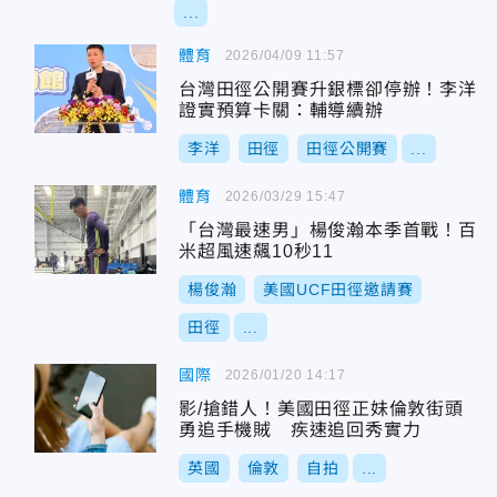
...
體育
2026/04/09 11:57
台灣田徑公開賽升銀標卻停辦！李洋
證實預算卡關：輔導續辦
李洋
田徑
田徑公開賽
...
體育
2026/03/29 15:47
「台灣最速男」楊俊瀚本季首戰！百
米超風速飆10秒11
楊俊瀚
美國UCF田徑邀請賽
田徑
...
國際
2026/01/20 14:17
影/搶錯人！美國田徑正妹倫敦街頭
勇追手機賊 疾速追回秀實力
英國
倫敦
自拍
...