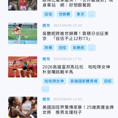
跑得比電車還快？「世界最速男」現
身車站 網：好想跟著跑
田徑
世錦賽
東京
...
體育
2025/09/06 16:30
吳艷妮跨進世錦賽！靠積分出征東
京 「自信不止12秒73」
跨欄
田徑
吳艷妮
...
體育
2025/08/28 17:52
2026高雄富邦馬拉松 啦啦隊女神
朴旻曙挑戰半馬
啦啦隊女神
高雄國家體育場
田徑
...
體育
2025/08/04 14:03
美國田徑界驚傳家暴！25歲奧運金牌
女將 推男友撞柱子