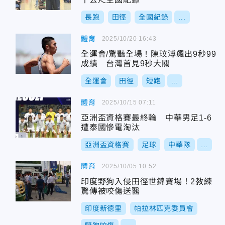
長跑
田徑
全國紀錄
...
體育
2025/10/20 16:43
全運會/驚豔全場！陳玟溥飆出9秒99
成績 台灣首見9秒大關
全運會
田徑
短跑
...
體育
2025/10/15 07:11
亞洲盃資格賽最終輪 中華男足1-6
遭泰國慘電淘汰
亞洲盃資格賽
足球
中華隊
...
體育
2025/10/05 10:52
印度野狗入侵田徑世錦賽場！2教練
驚傳被咬傷送醫
印度新德里
帕拉林匹克委員會