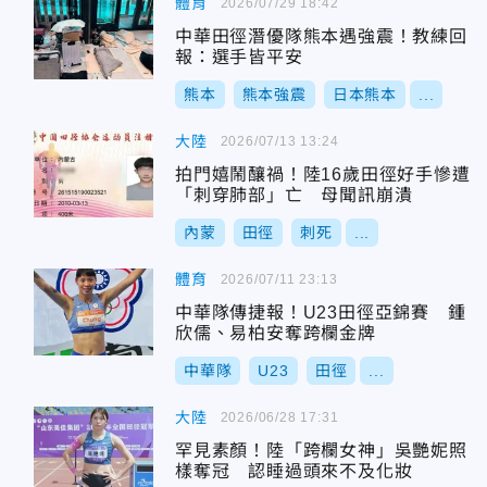
體育
2026/07/29 18:42
中華田徑潛優隊熊本遇強震！教練回
報：選手皆平安
熊本
熊本強震
日本熊本
...
大陸
2026/07/13 13:24
拍門嬉鬧釀禍！陸16歲田徑好手慘遭
「刺穿肺部」亡 母聞訊崩潰
內蒙
田徑
刺死
...
體育
2026/07/11 23:13
中華隊傳捷報！U23田徑亞錦賽 鍾
欣儒、易柏安奪跨欄金牌
中華隊
U23
田徑
...
大陸
2026/06/28 17:31
罕見素顏！陸「跨欄女神」吳艷妮照
樣奪冠 認睡過頭來不及化妝