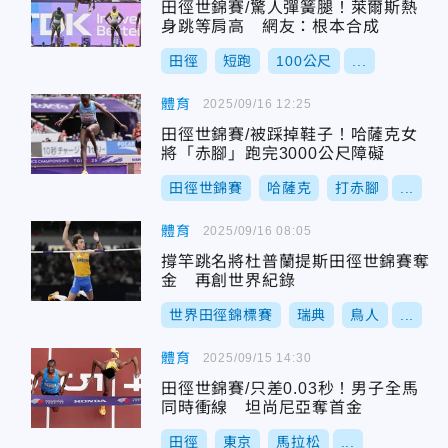
田徑世錦賽/驚人彈簧腿！萊爾斯熱
身跳等肩高 網友：根本合成
田徑
短跑
100公尺
...
體育
2025/09/16 12:25
田徑世錦賽/被踩掉鞋子！哈薩克女
將「赤腳」跑完3000公尺障礙
田徑世錦賽
哈薩克
打赤腳
...
體育
2025/09/16 08:05
撐竿跳名將杜普蘭提斯田徑世錦賽奪
金 再創世界紀錄
世界田徑錦標賽
瑞典
鳥人
...
體育
2025/09/15 14:30
田徑世錦賽/只差0.03秒！男子全馬
同時衝線 坦尚尼亞奪首金
田徑
東京
馬拉松
...