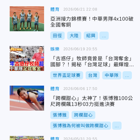
體育
2026/06/21 22:08
亞洲接力錦標賽！中華男隊4x100破
全國奪銅
田徑
大陸
紹興
...
娛樂
2026/06/19 20:55
「古惑仔」牧師竟曾是「台灣奪金」
國腳？！揭秘「台灣足球」最輝煌的
黃金年代～連拿兩屆亞運金牌
世界盃足球賽
台灣
中華隊
...
體育
2026/06/06 17:50
「跨欄甜心」太神了！張博雅100公
尺跨欄飆13秒03力挺進決賽
張博雅
跨欄甜心
張博雅為何被叫做跨欄甜心
...
體育
2026/05/31 20:55