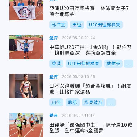
亞洲U20田徑錦標賽 林沛萱女子7
項全能奪金
林沛萱
田徑
U20田徑錦標賽
體育
2026/05/30 21:44
中華隊U20狂掃「1金3銀」！戴佑芩
一槍射進亞運 喜摘亞錦首金
香港
U20田徑錦標賽
戴佑芩
...
體育
2026/05/13 16:25
日本女跑者曬「超合金腹肌」！網友
驚：比格鬥家還猛
田徑
腹肌
塩見綾乃
...
體育
2026/04/27 11:43
田徑場「最強國中生」！陳予澤10戰
全勝 全中運奪5金圓夢