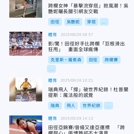
跨欄女神「暴擊流穿搭」掀風潮！吳
艷妮曬長腿引網友交戰
田徑
吳艷妮
穿搭
...
體育
2025/06/26 08:57
影/驚！田徑好手比跨欄「巨根滑出
狂甩」 畫面全球瘋傳
克里斯・羅賓森
田徑
跨欄賽
...
體育
2025/06/16 10:21
瑞典飛人「撐」破世界紀錄！杜普蘭
提斯：魔法般的感覺
瑞典
飛人
世界紀錄
...
體育
2025/05/28 14:13
田徑亞錦賽/晉級又達亞運標 「跨
欄甜心」張博雅卻不太滿意