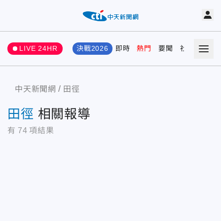
LIVE 24HR
決戰2026
即時
熱門
要聞
社會
娛樂
中天新聞網
田徑
田徑
相關報導
有
74
項結果