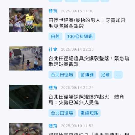
體育
2025/09/15 11:30
田徑世錦賽/最快的男人！牙買加飛
毛腿包辦金銀牌
田徑
100公尺短跑
社會
2025/09/14 22:25
台北田徑場燈具突爆裂墜落！緊急疏
散足球賽觀眾
台北田徑場
苗博雅
足球
...
體育
2025/09/14 22:24
台北田徑場探照燈爆炸起火 體育
局：火勢已滅無人受傷
台北田徑場
電線短路
體育
2025/09/10 11:53