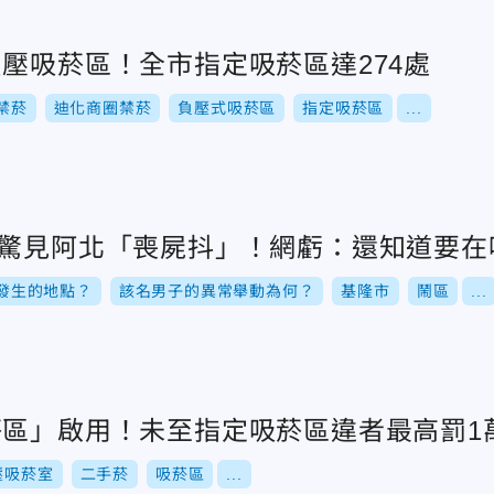
壓吸菸區！全市指定吸菸區達274處
禁菸
迪化商圈禁菸
負壓式吸菸區
指定吸菸區
...
旁驚見阿北「喪屍抖」！網虧：還知道要在
發生的地點？
該名男子的異常舉動為何？
基隆市
鬧區
...
菸區」啟用！未至指定吸菸區違者最高罰1
壓吸菸室
二手菸
吸菸區
...