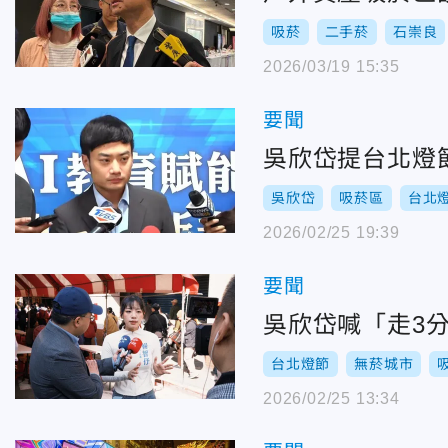
吸菸
二手菸
石崇良
2026/03/19 15:35
要聞
吳欣岱提台北燈
吳欣岱
吸菸區
台北
2026/02/25 19:39
要聞
吳欣岱喊「走3
台北燈節
無菸城市
2026/02/25 13:34