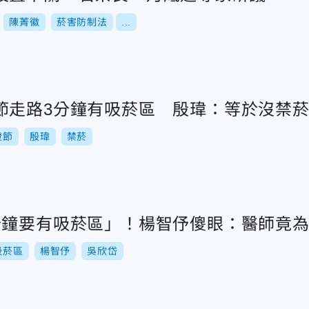
陳菁徽
菸害防制法
...
節走路3分鐘有吸菸區 殷瑋：等於沒禁
燈節
殷瑋
禁菸
分鐘要有吸菸區」！楊智伃傻眼：醫師竟
吸菸區
楊智伃
吳欣岱