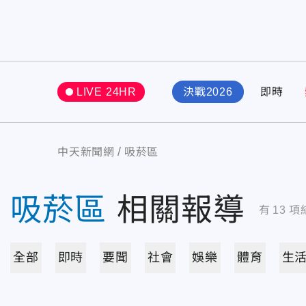
LIVE 24HR
決戰2026
即時
中天新聞網
吸菸區
吸菸區
相關報導
有
13
項
全部
即時
要聞
社會
娛樂
體育
生