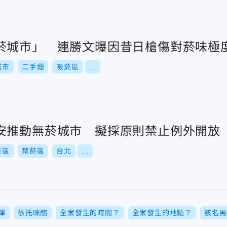
菸城市」 連勝文曝因昔日槍傷對菸味極
城市
二手煙
吸菸區
...
安推動無菸城市 擬採原則禁止例外開放
菸區
禁菸區
台北
...
彈
依托咪酯
全案發生的時間？
全案發生的地點？
該名男