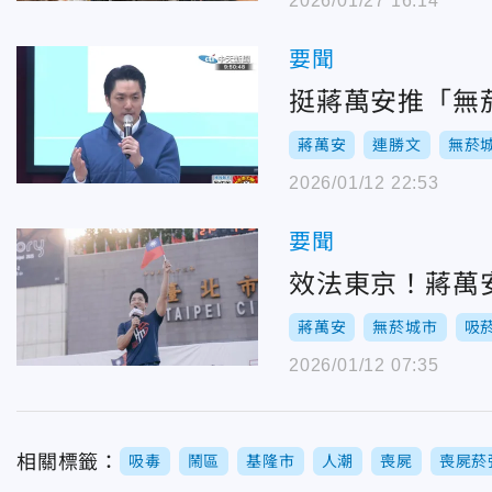
2026/01/27 16:14
要聞
挺蔣萬安推「無
蔣萬安
連勝文
無菸
2026/01/12 22:53
要聞
效法東京！蔣萬
蔣萬安
無菸城市
吸
2026/01/12 07:35
相關標籤：
吸毒
鬧區
基隆市
人潮
喪屍
喪屍菸