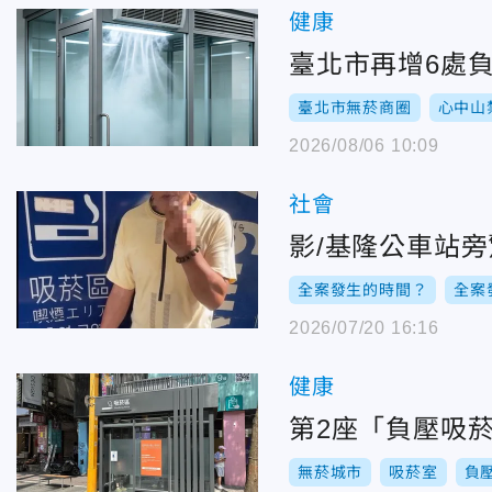
健康
臺北市再增6處負
臺北市無菸商圈
心中山
2026/08/06 10:09
社會
影/基隆公車站
全案發生的時間？
全案
2026/07/20 16:16
健康
第2座「負壓吸
無菸城市
吸菸室
負