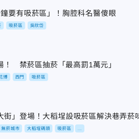
分鐘要有吸菸區」！胸腔科名醫傻眼
菸
吸菸區
吳欣岱
登場！ 禁菸區抽菸「最高罰1萬元」
花博
西門
吸菸區
大街」登場！大稻埕設吸菸區解決巷弄菸
無菸城市
大稻埕碼頭
吸菸區
...