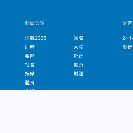
新聞分類
影音
決戰2026
國際
24
即時
大陸
影音
要聞
影音
社會
健康
娛樂
財經
體育
生活
中天新聞網版權所有 © 2022 CTiTV Inc. all Right
China Times Group