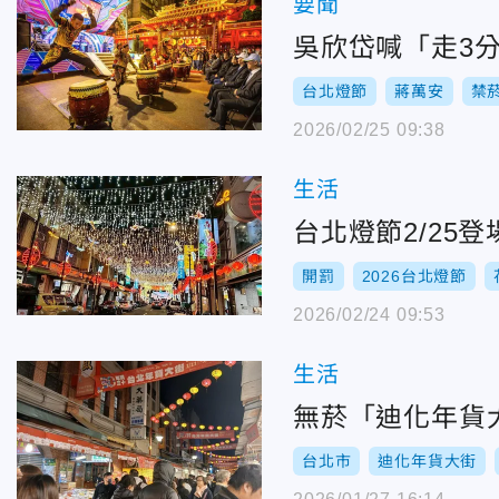
要聞
吳欣岱喊「走3
台北燈節
蔣萬安
禁
2026/02/25 09:38
生活
台北燈節2/25
開罰
2026台北燈節
2026/02/24 09:53
生活
無菸「迪化年貨
台北市
迪化年貨大街