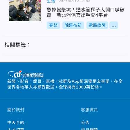
生活
2026/02/12 13:53
急修變急坑！通水管獅子大開口喊破
萬 新北消保官出手查4平台
春節
除舊布新
電路故障
...
相關標籤：
新聞、影音、節目、直播、社群及App都深獲網友喜愛，在全
世界各地華人亦頗受歡迎，全球擁有2000萬粉絲。
關於我們
客服資訊
中天介紹
公告