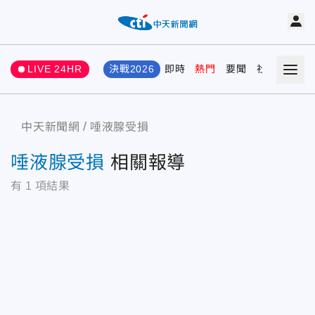
LIVE 24HR
決戰2026
即時
熱門
要聞
社會
娛樂
中天新聞網
唾液腺受損
唾液腺受損
相關報導
有
1
項結果