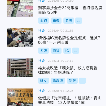
社會
2026/06/09 14:50
刑事局抄全台22間銀樓 查扣假名牌
金飾725件
金飾
銀樓
名牌
...
社會
2026/04/09 21:55
情侶檔IG賣名牌包全是假貨 進貨7
00賣4千月削百萬
名牌
假貨
IG
...
社會
2025/11/20 10:11
雄女被改造「壞女孩」校方怒提告
律師喊：告錯法條了
雄女
乖乖牌
制服
...
社會
2025/06/17 12:35
做蝦皮「光宗耀祖」！租帳號、賣山
寨真洗錢 12人侵權逾4億