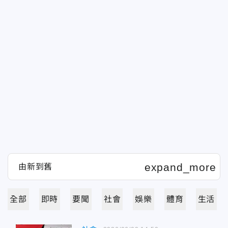
全部
即時
要聞
社會
娛樂
體育
生活