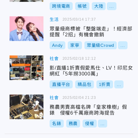
跨境電商
帳號
大陸
...
生活
2025/03/14 17:37
眾量級商標被「整盤端走」！經濟部
提醒「2招」有機會撤銷
Andy
家寧
眾量級Crowd
...
社會
2025/02/18 12:12
影/直播1折賣假愛馬仕、LV！印尼女
網紅「5年撈3000萬」
直播平台
精品包
1折賣
...
社會
2025/02/04 21:23
務農男賣高檔名牌「皇家橡樹」假
錶 侵權6千萬廠商跨海提告
名錶
務農
侵權
...