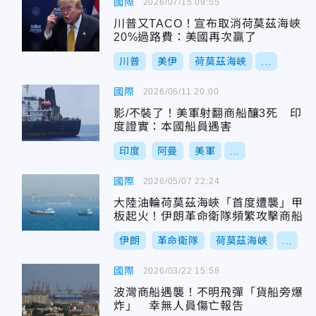
國際
2026/07/15 09:55
川普又TACO！宣布取消荷莫茲海峽
20%過路費：美國再次贏了
川普
美伊
荷莫茲海峽
...
國際
2026/06/11 20:00
影/不裝了！美軍射翻商船釀3死 印
度證實：本國船員遇害
印度
阿曼
美軍
...
國際
2026/05/07 22:24
大陸油輪荷莫茲海峽「首度遭襲」甲
板起火！伊朗革命衛隊頻繁攻擊商船
伊朗
革命衛隊
荷莫茲海峽
...
國際
2026/03/22 15:58
波灣商船遇襲！不明飛彈「貨船旁爆
炸」 幸無人員傷亡報告