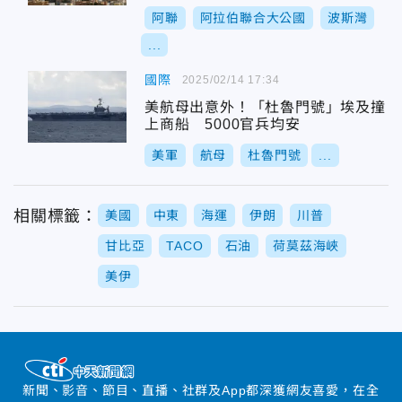
阿聯
阿拉伯聯合大公國
波斯灣
...
國際
2025/02/14 17:34
美航母出意外！「杜魯門號」埃及撞
上商船 5000官兵均安
美軍
航母
杜魯門號
...
相關標籤：
美國
中東
海運
伊朗
川普
甘比亞
TACO
石油
荷莫茲海峽
美伊
新聞、影音、節目、直播、社群及App都深獲網友喜愛，在全