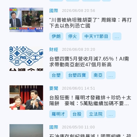
國際
2026/06/08 20:56
"川普被納坦雅胡耍了" 周錫瑋：再打
下去以色列恐亡國
伊朗
停火
中天YT節目
...
財經
2026/06/08 20:20
台塑四寶5月營收月減7.65％！AI需
求帶動南亞創近47個月新高
台塑
台塑四寶
南亞
...
要聞
2026/06/01 14:51
台股狂衝！羅明才發雞排＋珍奶＋太
陽餅 豪喊：5萬點繼續加碼不要
停！
羅明才
台股
立法院
...
國際
2026/05/30 11:00
石油庫存創紀錄暴減！國際組織：荷