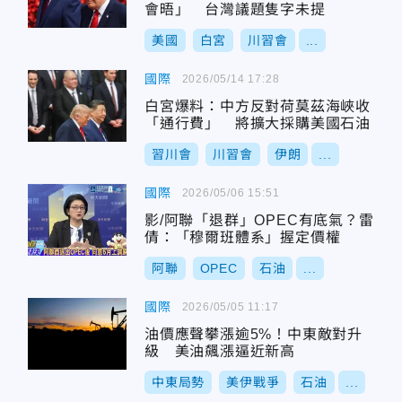
會晤」 台灣議題隻字未提
美國
白宮
川習會
...
國際
2026/05/14 17:28
白宮爆料：中方反對荷莫茲海峽收
「通行費」 將擴大採購美國石油
習川會
川習會
伊朗
...
國際
2026/05/06 15:51
影/阿聯「退群」OPEC有底氣？雷
倩：「穆爾班體系」握定價權
阿聯
OPEC
石油
...
國際
2026/05/05 11:17
油價應聲攀漲逾5%！中東敵對升
級 美油飆漲逼近新高
中東局勢
美伊戰爭
石油
...