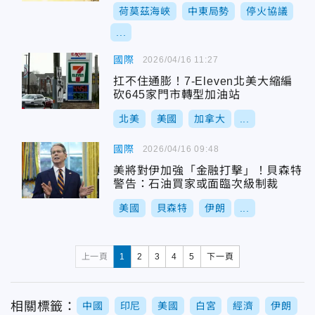
荷莫茲海峽
中東局勢
停火協議
...
國際
2026/04/16 11:27
扛不住通膨！7-Eleven北美大縮編
砍645家門市轉型加油站
北美
美國
加拿大
...
國際
2026/04/16 09:48
美將對伊加強「金融打擊」！貝森特
警告：石油買家或面臨次級制裁
美國
貝森特
伊朗
...
上一頁
1
2
3
4
5
下一頁
相關標籤：
中國
印尼
美國
白宮
經濟
伊朗