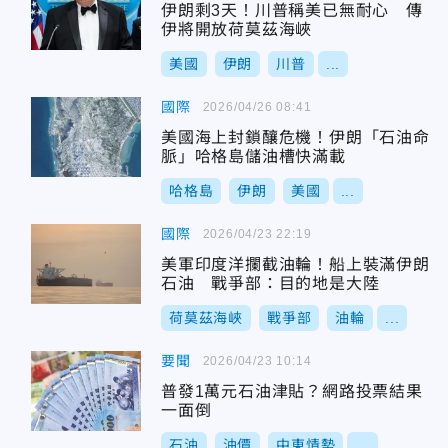
伊朗剩3天！川普稱美已無耐心 傳
伊將開放荷莫茲海峽
美國
伊朗
川普
...
國際
2026/04/26 08:41
美國海上封鎖釀危機！伊朗「石油命
脈」哈格島儲油槽快滿載
哈格島
伊朗
美國
...
國際
2026/04/23 22:19
美軍印度洋攔截油輪！船上裝滿伊朗
石油 戰爭部：目的地是大陸
荷莫茲海峽
戰爭部
油輪
...
要聞
2026/04/23 10:14
普發1萬元石油津貼？網路投票結果
一面倒
石油
油價
中東情勢
...