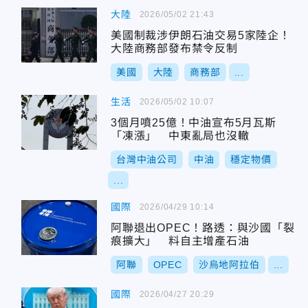
大陸
2026/05/02 21:43
美國制裁涉伊朗石油交易5家陸企！
大陸商務部發布禁令反制
美國
大陸
商務部
...
生活
2026/05/02 10:07
3個月噴25億！中油宣布5月瓦斯
「凍漲」 中東亂局也沒轍
台灣中油公司
中油
穩定物價
...
國際
2026/04/29 10:14
阿聯退出OPEC！路透：與沙國「裂
痕擴大」 料自主增產石油
阿聯
OPEC
沙烏地阿拉伯
...
國際
2026/04/27 20:29