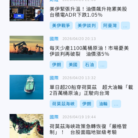
美伊緊張升溫！油價飆升拖累美股
台積電ADR下跌1.05％
美伊戰爭
美伊談判
阿曼灣
...
國際
2026/04/20 20:13
每天少產1100萬桶原油！市場憂美
伊談判再破裂 油價漲5％
伊朗
美國
石油
...
國際
2026/04/20 13:32
單日超20船穿荷莫茲 超大油輪「載
2百萬桶原油」正駛向台灣
荷莫茲海峽
伊朗
油輪
...
國際
2026/04/19 19:44
荷莫茲海峽政策急轉恢復「嚴格管
制」！ 台股面臨地獄級考驗