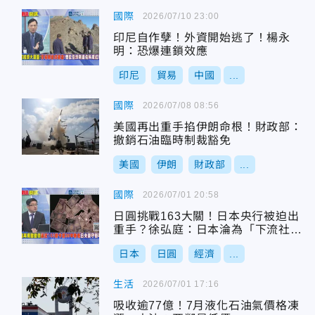
國際
2026/07/10 23:00
印尼自作孽！外資開始逃了！楊永
明：恐爆連鎖效應
印尼
貿易
中國
...
國際
2026/07/08 08:56
美國再出重手掐伊朗命根！財政部：
撤銷石油臨時制裁豁免
美國
伊朗
財政部
...
國際
2026/07/01 20:58
日圓挑戰163大關！日本央行被迫出
重手？徐弘庭：日本淪為「下流社
會」
日本
日圓
經濟
...
生活
2026/07/01 17:16
吸收逾77億！7月液化石油氣價格凍