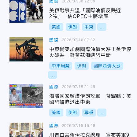
國際
2026/07/30 22:09
美伊戰事升溫「國際油價反跌近
2％」 估OPEC＋將增產
美國
伊朗
中東
...
國際
2026/07/18 07:32
中東衝突加劇國際油價大漲！美伊停
火破裂 荷莫茲海峽恐中斷
中東局勢
伊朗
國際油價大漲
...
國際
2026/07/15 21:45
海灣國家頻遭伊朗攻擊 葉耀鵬：美
國恐被迫退出中東
美國
伊朗
戰爭
...
國際
2026/07/15 16:48
川普白宮晤伊拉克總理 宣布美軍9