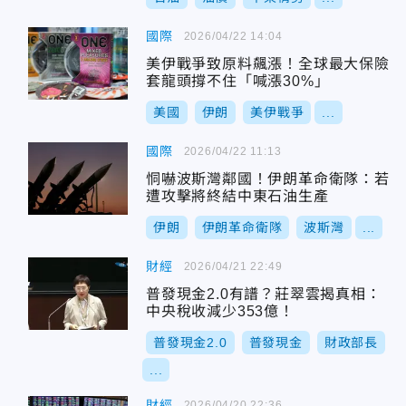
國際
2026/04/22 14:04
美伊戰爭致原料飆漲！全球最大保險
套龍頭撐不住「喊漲30%」
美國
伊朗
美伊戰爭
...
國際
2026/04/22 11:13
恫嚇波斯灣鄰國！伊朗革命衛隊：若
遭攻擊將終結中東石油生產
伊朗
伊朗革命衛隊
波斯灣
...
財經
2026/04/21 22:49
普發現金2.0有譜？莊翠雲揭真相：
中央稅收減少353億！
普發現金2.0
普發現金
財政部長
...
財經
2026/04/20 22:36