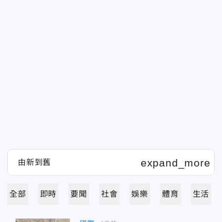
全部
即時
要聞
社會
娛樂
體育
生活