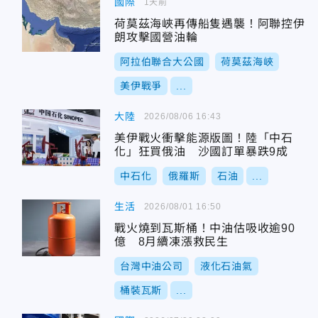
國際
1天前
荷莫茲海峽再傳船隻遇襲！阿聯控伊
朗攻擊國營油輪
阿拉伯聯合大公國
荷莫茲海峽
美伊戰爭
...
大陸
2026/08/06 16:43
美伊戰火衝擊能源版圖！陸「中石
化」狂買俄油 沙國訂單暴跌9成
中石化
俄羅斯
石油
...
生活
2026/08/01 16:50
戰火燒到瓦斯桶！中油估吸收逾90
億 8月續凍漲救民生
台灣中油公司
液化石油氣
桶裝瓦斯
...