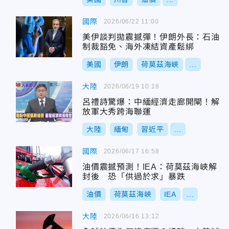
國際
2026/06/22 11:00
美伊談判拋震撼彈！伊朗外長：石油
制裁豁免、海外凍結資產鬆綁
美國
伊朗
荷莫茲海峽
...
大陸
2026/06/19 10:18
呂禮詩驚爆：中緬經濟走廊開閘！解
放軍大秀跨海聯運
大陸
緬甸
習近平
...
國際
2026/06/17 16:58
油價震撼預測！IEA：荷莫茲海峽解
封後 恐「供過於求」暴跌
油價
荷莫茲海峽
IEA
...
大陸
2026/06/16 13:12