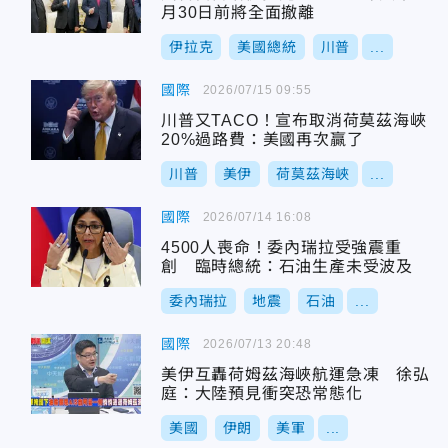
月30日前將全面撤離
伊拉克
美國總統
川普
...
國際
2026/07/15 09:55
川普又TACO！宣布取消荷莫茲海峽
20%過路費：美國再次贏了
川普
美伊
荷莫茲海峽
...
國際
2026/07/14 16:08
4500人喪命！委內瑞拉受強震重
創 臨時總統：石油生產未受波及
委內瑞拉
地震
石油
...
國際
2026/07/13 20:48
美伊互轟荷姆茲海峽航運急凍 徐弘
庭：大陸預見衝突恐常態化
美國
伊朗
美軍
...