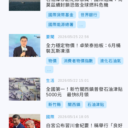
莫茲續封鎖恐致全球燃料危機
國際貨幣基金
世界銀行
國際能源總署
...
要聞
2026/05/25 22:56
全力穩定物價！卓榮泰拍板：6月桶
裝瓦斯凍漲
物價
消費者物價指數
液化石油氣
...
生活
2026/05/22 15:01
全國第一！新竹關西鎮普發石油津貼
5000元 最快8月領
新竹縣
關西鎮
石油津貼
國際
2026/05/14 18:05
白宮公布習川會紀要！稱舉行「良好