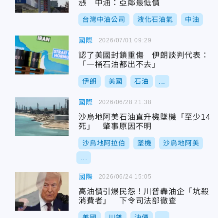
漲 中油：亞鄰最低價
台灣中油公司
液化石油氣
中油
國際
2026/07/01 09:29
認了美國封鎖重傷 伊朗談判代表：
「一桶石油都出不去」
伊朗
美國
石油
...
國際
2026/06/28 21:38
沙烏地阿美石油直升機墜機「至少14
死」 肇事原因不明
沙烏地阿拉伯
墜機
沙烏地阿美
...
國際
2026/06/24 15:05
高油價引爆民怨！川普轟油企「坑殺
消費者」 下令司法部徹查
美國
川普
油價
...