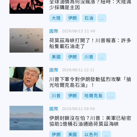
全球油價為何沒瘋漲？紐時：大陸減
少採購是主因
大陸
伊朗
石油
...
國際
2026/06/15 21:49
荷莫茲海峽打開了！川普報喜：許多
船隻載石油走了
美國
伊朗
川普
...
國際
2026/06/11 22:11
川普下軍令對伊朗發動猛烈攻擊「搶
光哈爾克島石油」！
川普
伊朗
哈爾克島
...
國際
2026/06/11 09:56
伊朗封鎖沒在怕？川普：美軍已秘密
協助1億桶石油通過荷莫茲海峽
伊朗
美國
以色列
...