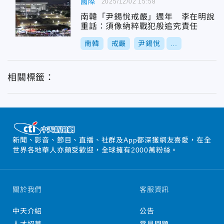
國際
2025/12/02 15:58
南韓「尹錫悅戒嚴」週年 李在明說
重話：須像納粹戰犯般追究責任
南韓
戒嚴
尹錫悅
...
相關標籤：
新聞、影音、節目、直播、社群及App都深獲網友喜愛，在全
世界各地華人亦頗受歡迎，全球擁有2000萬粉絲。
關於我們
客服資訊
中天介紹
公告