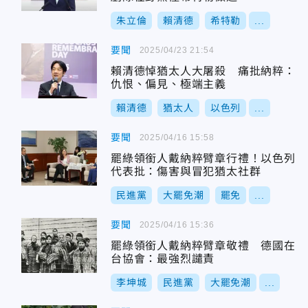
朱立倫
賴清德
希特勒
...
要聞
2025/04/23 21:54
賴清德悼猶太人大屠殺 痛批納粹：
仇恨、偏見、極端主義
賴清德
猶太人
以色列
...
要聞
2025/04/16 15:58
罷綠領銜人戴納粹臂章行禮！以色列
代表批：傷害與冒犯猶太社群
民進黨
大罷免潮
罷免
...
要聞
2025/04/16 15:36
罷綠領銜人戴納粹臂章敬禮 德國在
台協會：最強烈譴責
李坤城
民進黨
大罷免潮
...