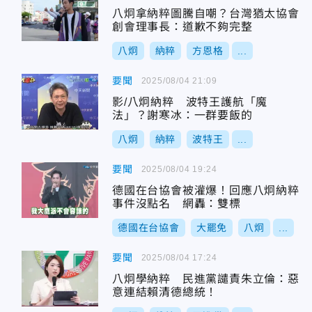
八炯拿納粹圖騰自嘲？台灣猶太協會
創會理事長：道歉不夠完整
八炯
納粹
方恩格
...
要聞
2025/08/04 21:09
影/八炯納粹 波特王護航「魔
法」？謝寒冰：一群要飯的
八炯
納粹
波特王
...
要聞
2025/08/04 19:24
德國在台協會被灌爆！回應八炯納粹
事件沒點名 網轟：雙標
德國在台協會
大罷免
八炯
...
要聞
2025/08/04 17:24
八炯學納粹 民進黨譴責朱立倫：惡
意連結賴清德總統！