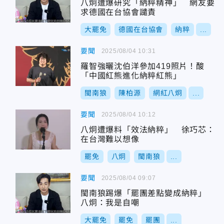
八炯遭爆研究「納粹精神」 網友要
求德國在台協會譴責
大罷免
德國在台協會
納粹
...
要聞
2025/08/04 10:31
羅智強曬沈伯洋參加419照片！酸
「中國紅熊進化納粹紅熊」
閩南狼
陳柏源
網紅八炯
...
要聞
2025/08/04 10:12
八炯遭爆料「效法納粹」 徐巧芯：
在台灣難以想像
罷免
八炯
閩南狼
...
要聞
2025/08/04 09:07
閩南狼踢爆「罷團差點變成納粹」
八炯：我是自嘲
大罷免
罷免
罷團
...