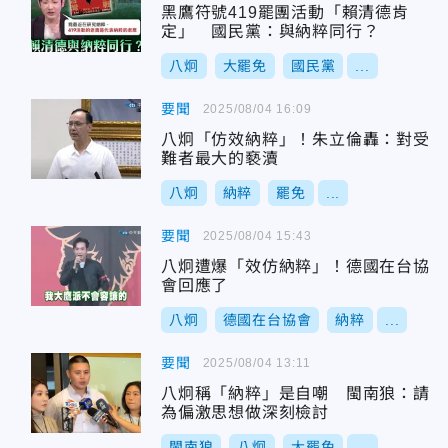
黑鷹符號419罷團活動「賴清德肯
定」 國民黨：與納粹同行？
八炯
大罷免
國民黨
...
要聞
2025/08/04 16:09
八炯「仿效納粹」！朱立倫轟：對受
難者最大的褻瀆
八炯
納粹
罷免
...
要聞
2025/08/04 15:43
八炯遭爆「效仿納粹」！德國在台協
會回應了
八炯
德國在台協會
納粹
...
要聞
2025/08/04 13:11
八炯稱「納粹」是自嘲 閩南狼：請
為偏激思想做深刻檢討
閩南狼
八炯
大罷免
...