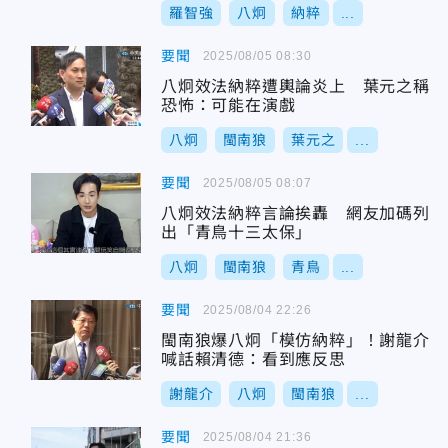
羅智強
八炯
納粹
...
要聞
2025/08/05 08:30
八炯效法納粹遭輿論炎上 葉元之稱
恐怖：可能在演戲
八炯
閩南狼
葉元之
...
要聞
2025/08/05 08:07
八炯效法納粹言論挨轟 網友加碼列
出「青鳥十三太保」
八炯
閩南狼
青鳥
...
要聞
2025/08/04 22:26
閩南狼爆八炯「模仿納粹」！謝龍介
喊話賴清德：看到應反思
謝龍介
八炯
閩南狼
...
要聞
2025/08/04 21:36