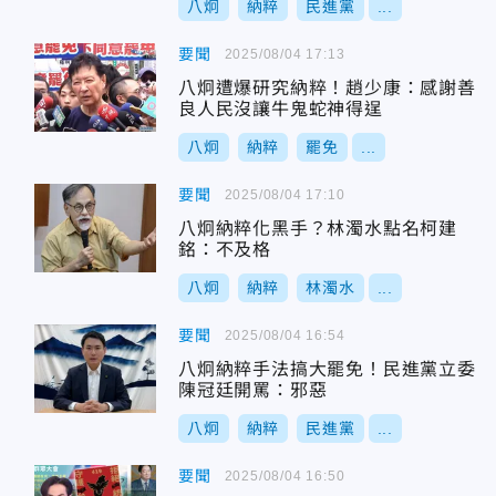
八炯
納粹
民進黨
...
要聞
2025/08/04 17:13
八炯遭爆研究納粹！趙少康：感謝善
良人民沒讓牛鬼蛇神得逞
八炯
納粹
罷免
...
要聞
2025/08/04 17:10
八炯納粹化黑手？林濁水點名柯建
銘：不及格
八炯
納粹
林濁水
...
要聞
2025/08/04 16:54
八炯納粹手法搞大罷免！民進黨立委
陳冠廷開罵：邪惡
八炯
納粹
民進黨
...
要聞
2025/08/04 16:50