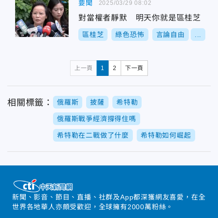
要聞
2025/03/29 08:02
對當權者靜默 明天你就是區桂芝
區桂芝
綠色恐怖
言論自由
...
上一頁
1
2
下一頁
相關標籤：
俄羅斯
披薩
希特勒
俄羅斯戰爭經濟撐得住嗎
希特勒在二戰做了什麼
希特勒如何崛起
新聞、影音、節目、直播、社群及App都深獲網友喜愛，在全
世界各地華人亦頗受歡迎，全球擁有2000萬粉絲。