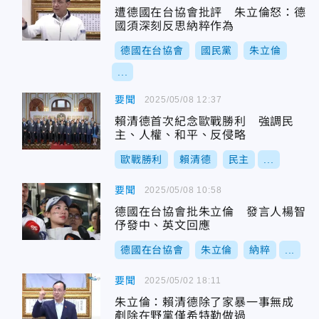
遭德國在台協會批評 朱立倫怒：德
國須深刻反思納粹作為
德國在台協會
國民黨
朱立倫
...
要聞
2025/05/08 12:37
賴清德首次紀念歐戰勝利 強調民
主、人權、和平、反侵略
歐戰勝利
賴清德
民主
...
要聞
2025/05/08 10:58
德國在台協會批朱立倫 發言人楊智
伃發中、英文回應
德國在台協會
朱立倫
納粹
...
要聞
2025/05/02 18:11
朱立倫：賴清德除了家暴一事無成
剷除在野黨僅希特勒做過