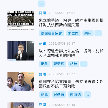
...
要聞
2025/05/08 17:57
朱立倫爭議 粉專：納粹產生國卻批
評對抗法西斯的國民黨
德國在台協會
朱立倫
納粹
...
要聞
2025/05/08 16:37
以、德駐台辦批朱立倫 凌濤：別掉
入台灣獨裁者的陷阱
獨裁
賴清德
納粹
...
要聞
2025/05/08 13:27
德國在台協會譴責 朱立倫再轟：外
國政府不該干預內政
罷免
民進黨
賴清德
...
要聞
2025/05/08 12:48