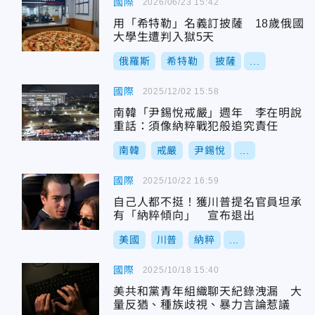
國際
2026/06/23 15:42
用「希特勒」名義訂披薩 18歲俄國
大學生遭判入獄5天
俄羅斯
希特勒
披薩
...
國際
2025/12/02 15:58
南韓「尹錫悅戒嚴」週年 李在明說
重話：須像納粹戰犯般追究責任
南韓
戒嚴
尹錫悅
...
國際
2025/10/22 16:59
自己人都不挺！獲川普提名官員坦承
有「納粹傾向」 宣布退出
美國
川普
納粹
...
國際
2025/10/18 15:40
美共和黨青年組織聊天紀錄洩漏 大
量反猶、種族歧視、暴力言論惹議