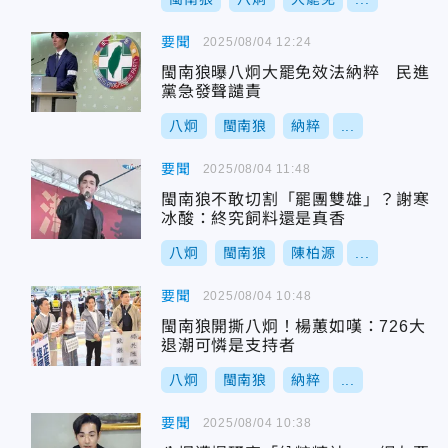
要聞
2025/08/04 12:24
閩南狼曝八炯大罷免效法納粹 民進
黨急發聲譴責
八炯
閩南狼
納粹
...
要聞
2025/08/04 11:48
閩南狼不敢切割「罷團雙雄」？謝寒
冰酸：終究飼料還是真香
八炯
閩南狼
陳柏源
...
要聞
2025/08/04 10:48
閩南狼開撕八炯！楊蕙如嘆：726大
退潮可憐是支持者
八炯
閩南狼
納粹
...
要聞
2025/08/04 10:38