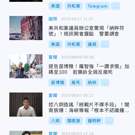
美國
共和黨
Telegram
...
國際
2025/10/17 11:37
美共和黨議員辦公室驚現「納粹符
號」！視訊開會露餡 警要調查
美國
共和黨
議員
...
要聞
2025/08/09 09:58
提告苗博雅！羅智強「一讚求償」加
碼至100 若勝訴全捐反廢死
苗博雅
廢死
納粹
...
要聞
2025/08/07 00:21
控八炯造謠「統戰片不擇手段」！閩
南狼爆：海峽導報「根本不認識鍾明
軒」
八炯
閩南狼
鍾明軒
...
要聞
2025/08/05 22:16