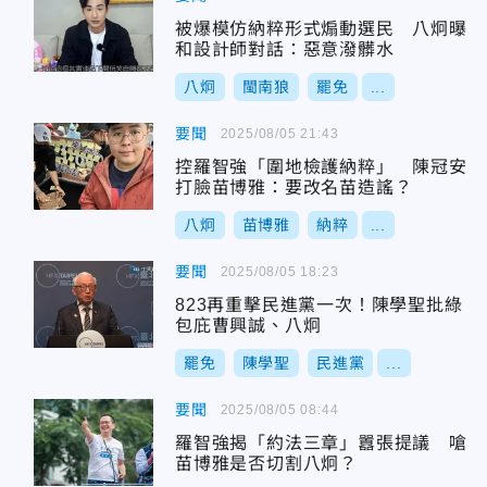
被爆模仿納粹形式煽動選民 八炯曝
和設計師對話：惡意潑髒水
八炯
閩南狼
罷免
...
要聞
2025/08/05 21:43
控羅智強「圍地檢護納粹」 陳冠安
打臉苗博雅：要改名苗造謠？
八炯
苗博雅
納粹
...
要聞
2025/08/05 18:23
823再重擊民進黨一次！陳學聖批綠
包庇曹興誠、八炯
罷免
陳學聖
民進黨
...
要聞
2025/08/05 08:44
羅智強揭「約法三章」囂張提議 嗆
苗博雅是否切割八炯？