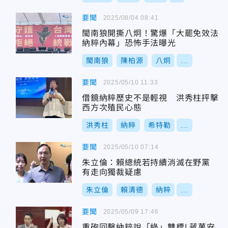
要聞
2025/08/04 08:41
閩南狼開撕八炯！驚爆「大罷免效法
納粹內幕」恐怖手法曝光
閩南狼
陳柏源
八炯
...
要聞
2025/05/10 11:33
借鏡納粹歷史不是輕視 洪秀柱抨擊
西方次殖民心態
洪秀柱
納粹
希特勒
...
要聞
2025/05/10 07:14
朱立倫：賴總統若持續消滅在野黨
有走向獨裁疑慮
朱立倫
賴清德
納粹
...
要聞
2025/05/09 17:46
重砲回擊納粹說「綠」雙標! 蔣萬安