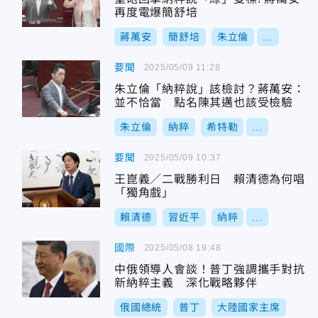
再度電爆簡舒培
蔣萬安
簡舒培
朱立倫
...
要聞
2025/05/09 11:28
朱立倫「納粹說」該檢討？蔣萬安：
並不恰當 點名陳其邁也該受檢驗
朱立倫
納粹
希特勒
...
要聞
2025/05/09 10:37
王崑義／二戰勝利日 賴清德為何唱
「獨角戲」
賴清德
習近平
納粹
...
國際
2025/05/08 19:48
中俄領導人會談！普丁強調攜手對抗
新納粹主義 深化戰略夥伴
俄國總統
普丁
大陸國家主席