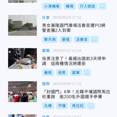
小港機場
機場
行人號誌
...
社會
2026/05/29 17:31
男女基隆國門廣場活春宮遭PO網
警查獲2人到案
擎天崗
基隆
活春宮
...
要聞
2025/07/12 12:08
役男注意了！最遲出國前3天得申
請 這兩種情況將遭拒
暑假
役男
國軍
...
國際
2025/04/06 17:22
「封國門」6年！北韓平壤國際馬拉
松重啟 逾200名外國選手參賽
北韓
平壤
馬拉松
...
2024/12/10 10:52