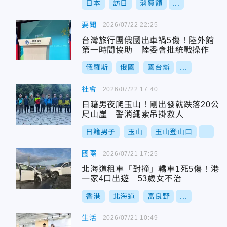
日本
訪日
消費額
...
要聞
2026/07/22 22:25
台灣旅行團俄國出車禍5傷！陸外館
第一時間協助 陸委會批統戰操作
俄羅斯
俄國
國台辦
...
社會
2026/07/22 17:40
日籍男夜爬玉山！剛出發就跌落20公
尺山崖 警消繩索吊掛救人
日籍男子
玉山
玉山登山口
...
國際
2026/07/21 17:25
北海道租車「對撞」轎車1死5傷！港
一家4口出遊 53歲女不治
香港
北海道
富良野
...
生活
2026/07/21 10:49