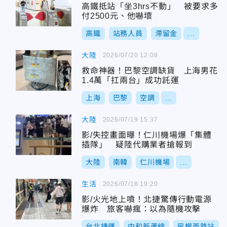
高鐵抵站「坐3hrs不動」 被要求多
付2500元、他嚇壞
高鐵
站務人員
滯留金
...
大陸
2026/07/20 12:08
救命神器！巴黎空調缺貨 上海男花
1.4萬「扛兩台」成功託運
上海
巴黎
空調
...
大陸
2026/07/19 15:37
影/失控畫面曝！仁川機場爆「集體
插隊」 疑陸代購業者搶報到
大陸
南韓
仁川機場
...
生活
2026/07/18 19:20
影/火光地上噴！北捷驚傳行動電源
爆炸 旅客嚇瘋：以為隨機攻擊
台北捷運
中和新蘆線
民權西路站