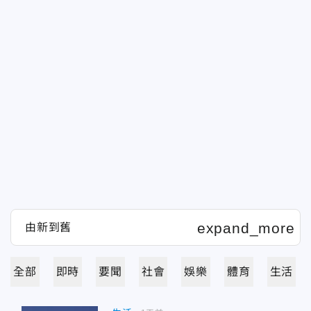
全部
即時
要聞
社會
娛樂
體育
生活