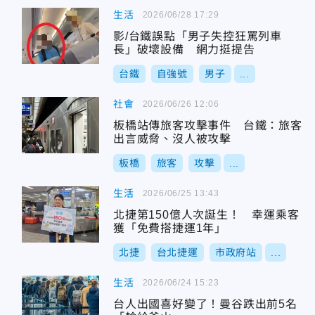
生活
2026/06/28 17:29
影/台鐵誤點「男子失控狂罵列車
長」破壞設備 網力挺提告
台鐵
自強號
男子
...
社會
2026/06/26 12:06
板橋站傳旅客攻擊事件 台鐵：旅客
出言威脅、沒人被攻擊
板橋
旅客
攻擊
...
生活
2026/06/25 13:43
北捷第150億人次誕生！ 幸運乘客
獲「免費搭捷運1年」
北捷
台北捷運
市政府站
...
生活
2026/06/24 15:23
台人出國喜好變了！曼谷跌出前5名