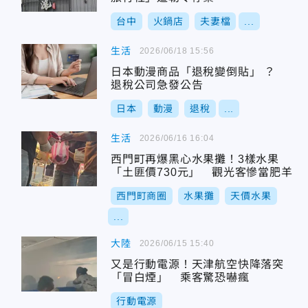
台中
火鍋店
夫妻檔
...
生活
2026/06/18 15:56
日本動漫商品「退稅變倒貼」 ？
退稅公司急發公告
日本
動漫
退稅
...
生活
2026/06/16 16:04
西門町再爆黑心水果攤！3樣水果
「土匪價730元」 觀光客慘當肥羊
西門町商圈
水果攤
天價水果
...
大陸
2026/06/15 15:40
又是行動電源！天津航空快降落突
「冒白煙」 乘客驚恐嚇瘋
行動電源