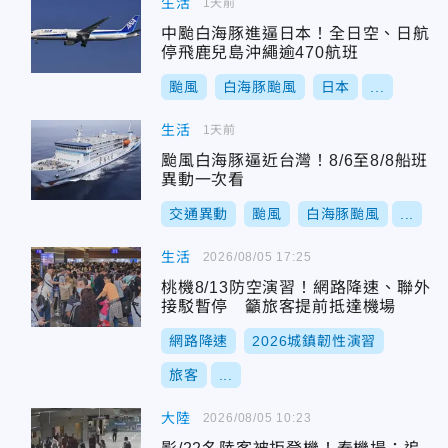
生活
1天前
中颱白海豚進逼日本！全日空、日航
停飛鹿兒島沖繩逾470航班
颱風
白海豚颱風
日本
...
生活
1天前
颱風白海豚逼近台灣！8/6至8/8船班
異動一次看
交通異動
颱風
白海豚颱風
...
生活
2026/08/05 17:25
桃機8/13防空演習！網路降速、聯外
接駁暫停 籲旅客提前抵達機場
網路降速
2026城鎮韌性演習
旅客
...
大陸
2026/08/05 10:23