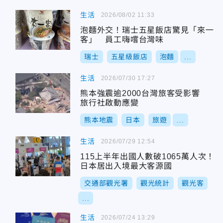
生活
2026/08/02 11:33
泡麵外交！瑞士五星飯店驚見「來一
客」 員工嗨嚐台灣味
瑞士
五星級飯店
泡麵
...
生活
2026/07/30 17:27
熊本強震逾2000台灣旅客受影響
旅行社啟動應變
熊本地震
日本
旅遊
...
生活
2026/07/29 12:54
115上半年出國人數破1065萬人次！
日本居出入境最大客源國
交通部觀光署
觀光統計
觀光客
...
生活
2026/07/24 13:29