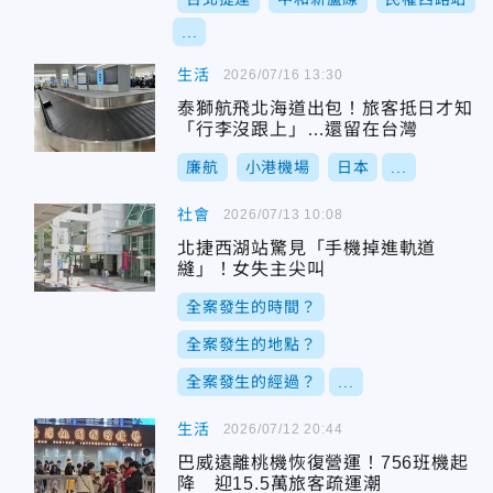
...
生活
2026/07/16 13:30
泰獅航飛北海道出包！旅客抵日才知
「行李沒跟上」…還留在台灣
廉航
小港機場
日本
...
社會
2026/07/13 10:08
北捷西湖站驚見「手機掉進軌道
縫」！女失主尖叫
全案發生的時間？
全案發生的地點？
全案發生的經過？
...
生活
2026/07/12 20:44
巴威遠離桃機恢復營運！756班機起
降 迎15.5萬旅客疏運潮