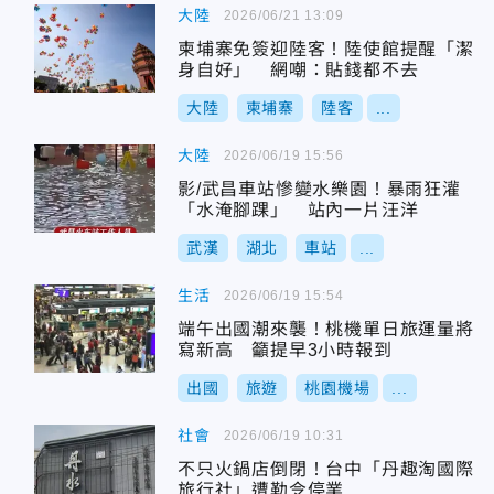
大陸
2026/06/21 13:09
柬埔寨免簽迎陸客！陸使館提醒「潔
身自好」 網嘲：貼錢都不去
大陸
柬埔寨
陸客
...
大陸
2026/06/19 15:56
影/武昌車站慘變水樂園！暴雨狂灌
「水淹腳踝」 站內一片汪洋
武漢
湖北
車站
...
生活
2026/06/19 15:54
端午出國潮來襲！桃機單日旅運量將
寫新高 籲提早3小時報到
出國
旅遊
桃園機場
...
社會
2026/06/19 10:31
不只火鍋店倒閉！台中「丹趣淘國際
旅行社」遭勒令停業