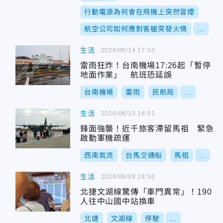
行動電源為何會在飛機上突然冒煙
航空公司如何應對客艙突發火情
...
生活
2026/06/14 17:53
雷雨狂炸！台南機場17:26起「暫停
地面作業」 航班恐延誤
台南機場
雷雨
民航局
...
生活
2026/06/10 16:01
鋒面強襲！近千旅客滯留馬祖 緊急
啟動軍機疏運
西南氣流
台馬交通船
馬祖
...
生活
2026/06/09 18:50
北捷文湖線驚傳「車門異常」！190
人往中山國中站換車
北捷
文湖線
停駛
...