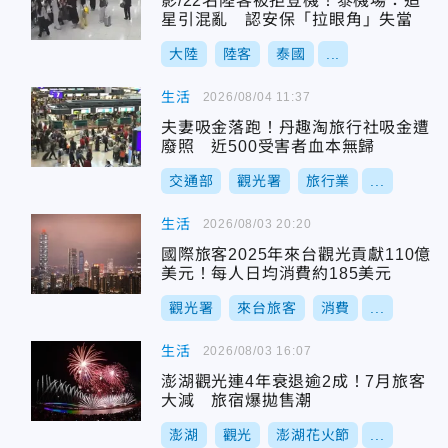
影/22名陸客被拒登機！泰機場：追
星引混亂 認安保「拉眼角」失當
大陸
陸客
泰國
...
生活
2026/08/04 11:37
夫妻吸金落跑！丹趣淘旅行社吸金遭
廢照 近500受害者血本無歸
交通部
觀光署
旅行業
...
生活
2026/08/03 20:20
國際旅客2025年來台觀光貢獻110億
美元！每人日均消費約185美元
觀光署
來台旅客
消費
...
生活
2026/08/03 16:07
澎湖觀光連4年衰退逾2成！7月旅客
大減 旅宿爆拋售潮
澎湖
觀光
澎湖花火節
...