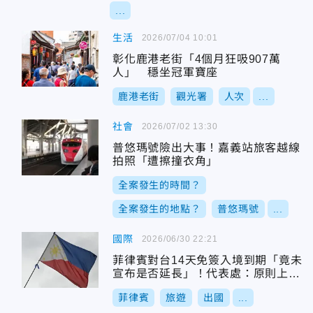
...
生活
2026/07/04 10:01
彰化鹿港老街「4個月狂吸907萬
人」 穩坐冠軍寶座
鹿港老街
觀光署
人次
...
社會
2026/07/02 13:30
普悠瑪號險出大事！嘉義站旅客越線
拍照「遭擦撞衣角」
全案發生的時間？
全案發生的地點？
普悠瑪號
...
國際
2026/06/30 22:21
菲律賓對台14天免簽入境到期「竟未
宣布是否延長」！代表處：原則上無
問題
菲律賓
旅遊
出國
...