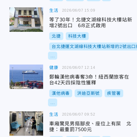
生活
2026/06/07 15:09
等了30年！北捷文湖線科技大樓站新
增2號出口 6/8正式啟用
北捷
科技大樓
台北捷運文湖線科技大樓站新增的2號出口
...
健康
2026/06/07 12:14
郵輪漢他病毒奪3命！紐西蘭旅客在
台42天四採陰性獲釋
漢他病毒
洪迪亞斯號
疾管署
...
生活
2026/06/07 09:52
車廂驚見男摳腳皮、座位上有屎 北
捷：最重罰7500元