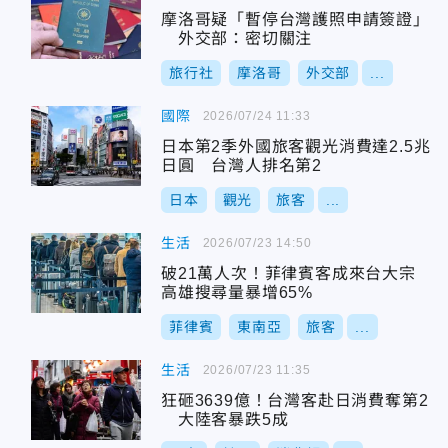
摩洛哥疑「暫停台灣護照申請簽證」
外交部：密切關注
旅行社
摩洛哥
外交部
...
國際
2026/07/24 11:33
日本第2季外國旅客觀光消費達2.5兆
日圓 台灣人排名第2
日本
觀光
旅客
...
生活
2026/07/23 14:50
破21萬人次！菲律賓客成來台大宗
高雄搜尋量暴增65%
菲律賓
東南亞
旅客
...
生活
2026/07/23 11:35
狂砸3639億！台灣客赴日消費奪第2
大陸客暴跌5成