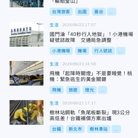
「輸給釜山」
台灣旅客
出國
曼谷
...
生活
2026/06/23 17:57
國門淪「40秒行人地獄」！小港機場
疑號誌故障 交通局急調整
小港機場
機場
行人號誌
...
生活
2026/06/23 16:58
飛機「起降時關燈」不是要睡覺！桃
機：緊急逃生的黃金關鍵
飛機
旅遊
燈光
...
生活
2026/06/21 17:17
樹林站鋼軌「魚尾板斷裂」現3公分
高低差！台鐵補償方案出爐
台鐵
新北市
樹林車站
...