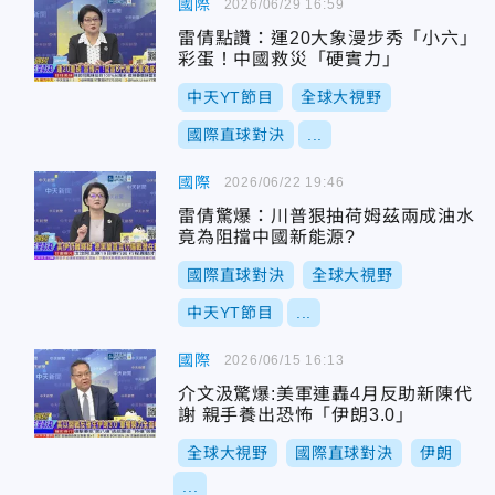
國際
2026/06/29 16:59
雷倩點讚：運20大象漫步秀「小六」
彩蛋！中國救災「硬實力」
中天YT節目
全球大視野
國際直球對決
...
國際
2026/06/22 19:46
雷倩驚爆：川普狠抽荷姆茲兩成油水
竟為阻擋中國新能源?
國際直球對決
全球大視野
中天YT節目
...
國際
2026/06/15 16:13
介文汲驚爆:美軍連轟4月反助新陳代
謝 親手養出恐怖「伊朗3.0」
全球大視野
國際直球對決
伊朗
...