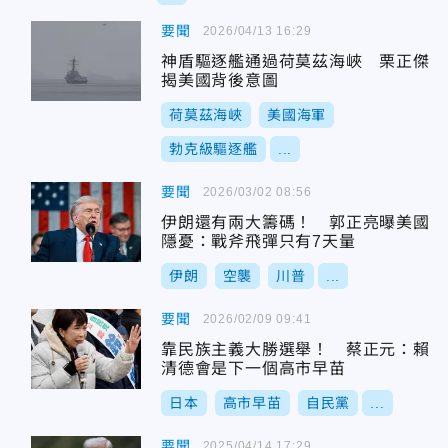
要聞
2026/04/13 16:29
神盾驅逐艦通過荷莫茲海峽 栗正傑
揭美國背後意圖
荷莫茲海峽
美國海軍
勃克級驅逐艦
...
要聞
2026/03/02 08:56
伊朗還有兩大籌碼！ 郭正亮曝美國
隱憂：戰斧飛彈只有7天量
伊朗
空襲
川普
...
要聞
2026/02/09 09:41
靠民族主義大勝選舉！ 蔡正元：賴
清德會是下一個高市早苗
日本
高市早苗
自民黨
...
要聞
2025/04/14 17:29