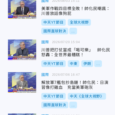
國際
2026/08/03 15:11
美軍作戰四目標全敗！帥化民嘲諷：
川普放話像狗屁
中天YT節目
全球大視野
國際直球對決
...
國際
2026/07/20 15:04
川普把打仗當成「喝可樂」 帥化民
怒轟：全世界最糟糕！
中天YT節目
中東
伊朗
...
國際
2026/07/06 16:47
解放軍7艦包抄島鏈！帥化民：日演
習像打雞血 充當美軍砲灰
中天YT節目
中天《全球大視野》
國際直球對決
...