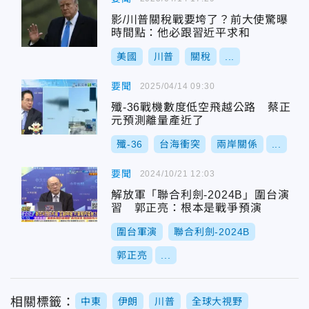
影/川普關稅戰要垮了？前大使驚曝
時間點：他必跟習近平求和
美國
川普
關稅
...
要聞
2025/04/14 09:30
殲-36戰機數度低空飛越公路 蔡正
元預測離量產近了
殲-36
台海衝突
兩岸關係
...
要聞
2024/10/21 12:03
解放軍「聯合利劍-2024B」圍台演
習 郭正亮：根本是戰爭預演
圍台軍演
聯合利劍-2024B
郭正亮
...
相關標籤：
中東
伊朗
川普
全球大視野