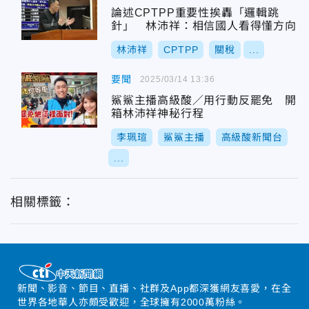
論述CPTPP重要性挨轟「邏輯跳
針」 林沛祥：相信國人看得懂方向
林沛祥
CPTPP
關稅
...
要聞
2025/03/14 13:36
鯊鯊主播高級酸／用行動反罷免 開
箱林沛祥神秘行程
李珮瑄
鯊鯊主播
高級酸新聞台
...
相關標籤：
新聞、影音、節目、直播、社群及App都深獲網友喜愛，在全
世界各地華人亦頗受歡迎，全球擁有2000萬粉絲。