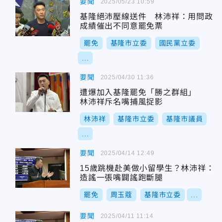
要聞
2025/05/23 10:59
基隆絕沛壓線送件 林沛祥：用問政
成績催出不同意罷免票
罷免
基隆市立委
國民黨立委
...
要聞
2025/04/30 11:36
遭爆加入基隆罷免「勝之群組」
林沛祥斥名嘴捕風捉影
林沛祥
基隆市立委
基隆市議員
...
要聞
2025/04/14 12:49
15歲跳機赴美做小留學生？林沛祥：
造謠一張嘴闢謠跑斷腿
罷免
周玉蔻
基隆市立委
...
要聞
2025/04/11 11:14