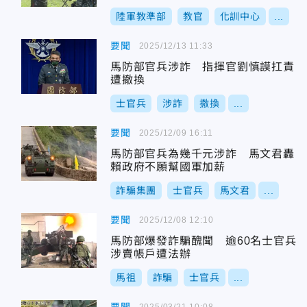
陸軍教準部
教官
化訓中心
...
要聞
2025/12/13 11:33
馬防部官兵涉詐 指揮官劉慎謨扛責
遭撤換
士官兵
涉詐
撤換
...
要聞
2025/12/09 16:11
馬防部官兵為幾千元涉詐 馬文君轟
賴政府不願幫國軍加薪
詐騙集團
士官兵
馬文君
...
要聞
2025/12/08 12:10
馬防部爆發詐騙醜聞 逾60名士官兵
涉賣帳戶遭法辦
馬祖
詐騙
士官兵
...
2025/03/21 10:08