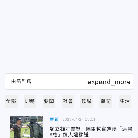
全部
即時
要聞
社會
娛樂
體育
生活
要聞
2026/04/24 19:11
顧立雄才震怒！陸軍教官驚傳「連開
8槍」傷人遭移送