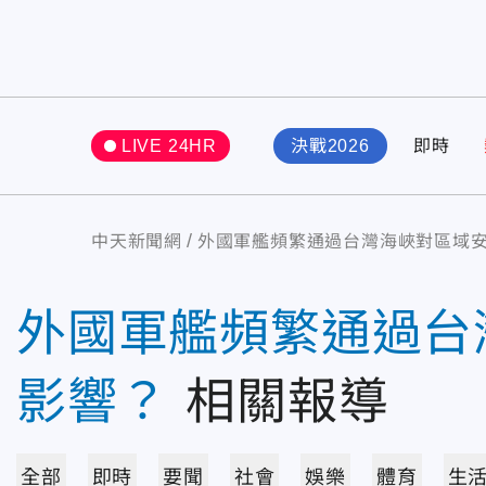
LIVE 24HR
決戰2026
即時
中天新聞網
外國軍艦頻繁通過台灣海峽對區域
外國軍艦頻繁通過台
影響？
相關報導
全部
即時
要聞
社會
娛樂
體育
生