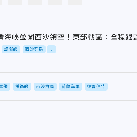
灣海峽並闖西沙領空！東部戰區：全程跟
護衛艦
西沙群島
...
軍艦
護衛艦
西沙群島
荷蘭海軍
德魯伊特