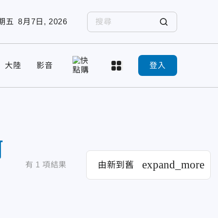
期五
8月7日, 2026
大陸
影音
登入
何
expand_more
由新到舊
有
1
項結果