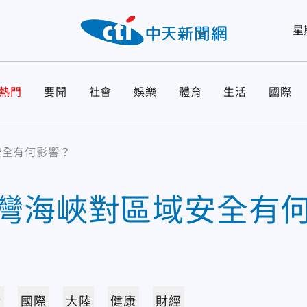
星
熱門
要聞
社會
娛樂
體育
生活
國際
安全有何影響？
灣海峽對區域安全有
活
國際
大陸
健康
財經