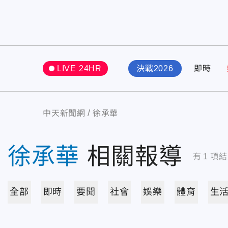
LIVE 24HR
決戰2026
即時
中天新聞網
徐承華
徐承華
相關報導
有
1
項結
全部
即時
要聞
社會
娛樂
體育
生