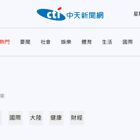
星
熱門
要聞
社會
娛樂
體育
生活
國際
果
活
國際
大陸
健康
財經