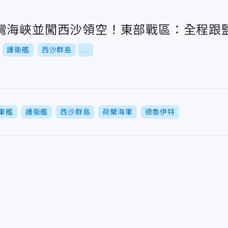
灣海峽並闖西沙領空！東部戰區：全程跟
護衛艦
西沙群島
...
軍艦
護衛艦
西沙群島
荷蘭海軍
德魯伊特