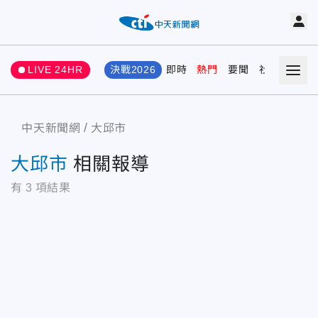
LIVE 24HR
決戰2026
即時
熱門
要聞
社會
娛樂
中天新聞網
大邱市
大邱市
相關報導
有
3
項結果