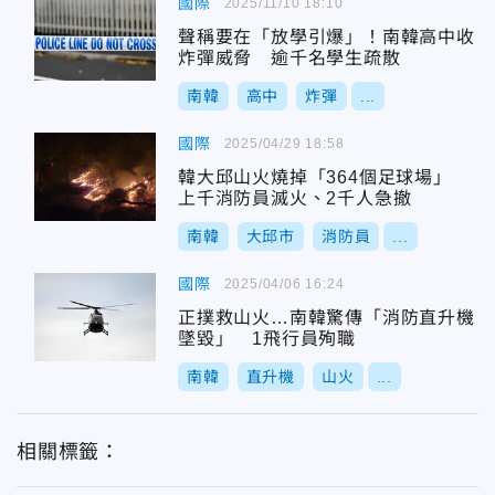
國際
2025/11/10 18:10
聲稱要在「放學引爆」！南韓高中收
炸彈威脅 逾千名學生疏散
南韓
高中
炸彈
...
國際
2025/04/29 18:58
韓大邱山火燒掉「364個足球場」
上千消防員滅火、2千人急撤
南韓
大邱市
消防員
...
國際
2025/04/06 16:24
正撲救山火…南韓驚傳「消防直升機
墜毀」 1飛行員殉職
南韓
直升機
山火
...
相關標籤：