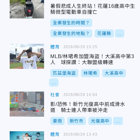
暑假悲成人生終站！花蓮16歲高中生
騎微型電動車自撞亡
全案發生的時間？
全案發生的地點？
花蓮縣
...
體育
2026/06/26 15:25
MLB/林珺希加盟海盜！大溪高中第3
人 球探讚：大聯盟級轉速
匹茲堡海盜
林珺希
大溪高中
...
社會
2026/06/26 14:04
影/恐怖！新竹光復高中前成滑水
道 騎士連人帶車被沖走
豪雨
新竹市
光復高中
...
體育
2026/06/26 13:43