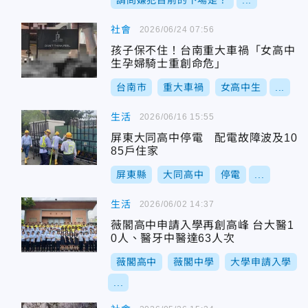
請問嫌犯目前的下場是？
...
社會
2026/06/24 07:56
孩子保不住！台南重大車禍「女高中
生孕婦騎士重創命危」
台南市
重大車禍
女高中生
...
生活
2026/06/16 15:55
屏東大同高中停電 配電故障波及10
85戶住家
屏東縣
大同高中
停電
...
生活
2026/06/02 14:37
薇閣高中申請入學再創高峰 台大醫1
0人、醫牙中醫達63人次
薇閣高中
薇閣中學
大學申請入學
...