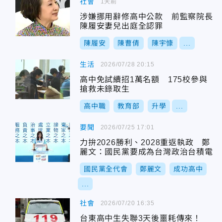
社會
1天前
涉嫌挪用辭修高中公款 前監察院長
陳履安妻兒出庭全認罪
陳履安
陳曹倩
陳宇慷
...
生活
2026/07/28 20:15
高中免試續招1萬名額 175校參與
搶救未錄取生
高中職
教育部
升學
...
要聞
2026/07/25 17:01
力拚2026勝利、2028重返執政 鄭
麗文：國民黨要成為台灣政治台積電
國民黨全代會
鄭麗文
成功高中
...
社會
2026/07/20 16:35
台東高中生失聯3天後噩耗傳來！