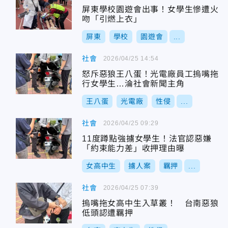
屏東學校園遊會出事！女學生慘遭火
吻「引燃上衣」
屏東
學校
園遊會
...
社會
2026/04/25 14:54
怒斥惡狼王八蛋！光電廠員工摀嘴拖
行女學生…淪社會新聞主角
王八蛋
光電廠
性侵
...
社會
2026/04/25 09:29
11度蹲點強擄女學生！法官認惡嫌
「約束能力差」收押理由曝
女高中生
擄人案
羈押
...
社會
2026/04/25 07:39
摀嘴拖女高中生入草叢！ 台南惡狼
低頭認遭羈押