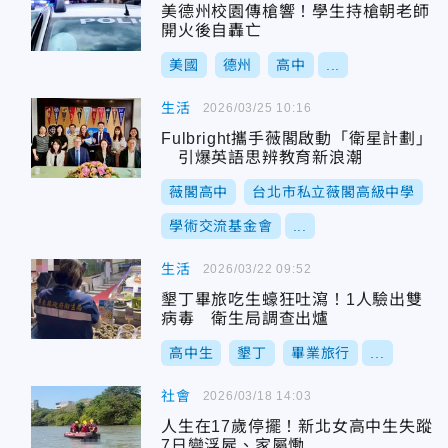
美德州校園傳槍響！學生持槍朝老師
開火後自轟亡
美國
德州
高中
...
生活
2026/03/25 10:16
Fulbright攜手薇閣啟動「衛星計劃」
引爆英語思辨教育新浪潮
薇閣高中
台北市私立薇閣高級中學
學術交流基金會
...
生活
2026/03/22 09:52
墾丁畢旅吃生蠔狂吐瀉！1人驗出雙
病毒 衛生局調查出爐
高中生
墾丁
畢業旅行
...
社會
2026/03/18 14:03
人生在17歲停擺！新北女高中生失蹤
7日變浮屍、家屬慟