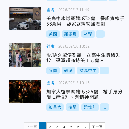
國際
2026/02/17 11:49
美高中冰球賽釀3死3傷！警證實槍手
56歲男 疑家庭糾紛釀悲劇
美國
羅德島
冰球
...
社會
2026/02/16 13:12
影/除夕驚傳割頸！女高中生情緒失
控 礁溪超商持美工刀傷人
宜蘭
礁溪
女高中生
...
國際
2026/02/12 10:16
加拿大槍擊案釀9死25傷 槍手身分
曝...跨性別、有精神問題
加拿大
槍擊
跨性別
...
上一頁
1
2
3
4
5
6
7
下一頁