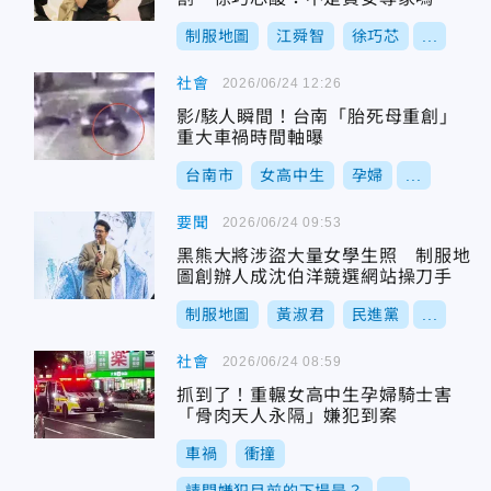
制服地圖
江舜智
徐巧芯
...
社會
2026/06/24 12:26
影/駭人瞬間！台南「胎死母重創」
重大車禍時間軸曝
台南市
女高中生
孕婦
...
要聞
2026/06/24 09:53
黑熊大將涉盜大量女學生照 制服地
圖創辦人成沈伯洋競選網站操刀手
制服地圖
黃淑君
民進黨
...
社會
2026/06/24 08:59
抓到了！重輾女高中生孕婦騎士害
「骨肉天人永隔」嫌犯到案
車禍
衝撞