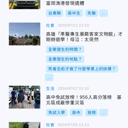
富岡漁港發現遺體
台東縣
高中生
失聯
...
社會
2026/07/12 22:53
高雄「準醫專生暴斃客家文物館」才
剛辦退學！母泣：太突然
全案發生的時間？
全案發生的地點？
死者生前才做了什麼學業上的抉擇？
...
生活
2026/07/07 15:10
高中免試放榜！956人高分落榜 基
北區成最慘重災區
免試入學
高中
放榜
...
社會
2026/07/05 13:13