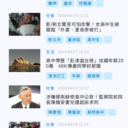
羈押
蘆洲
性騷擾
...
社會
2026/04/29 11:11
影/新北驚見可怕攻擊！女高中生被
跟蹤「外婆、里長慘被打」
新北市
蘆洲區
高中生
...
生活
2026/04/27 16:02
高中學歷「赴澳當台勞」炫耀年薪20
0萬 48K傳產同學好薪酸
澳洲打工
年薪
建築業
...
社會
2026/04/26 13:57
涉嫌挪用辭修高中公款！監察院前院
長陳履安妻兒遭起訴求刑
陳曹倩
陳履安
辭修高中
...
社會
2026/04/26 11:53