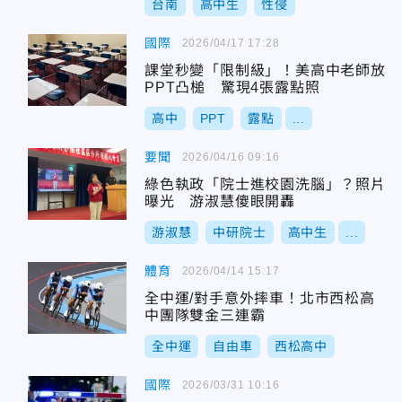
台南
高中生
性侵
國際
2026/04/17 17:28
課堂秒變「限制級」！美高中老師放
PPT凸槌 驚現4張露點照
高中
PPT
露點
...
要聞
2026/04/16 09:16
綠色執政「院士進校園洗腦」？照片
曝光 游淑慧傻眼開轟
游淑慧
中研院士
高中生
...
體育
2026/04/14 15:17
全中運/對手意外摔車！北市西松高
中團隊雙金三連霸
全中運
自由車
西松高中
國際
2026/03/31 10:16