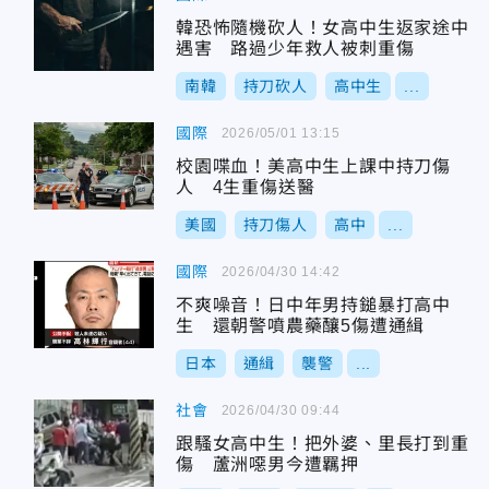
韓恐怖隨機砍人！女高中生返家途中
遇害 路過少年救人被刺重傷
南韓
持刀砍人
高中生
...
國際
2026/05/01 13:15
校園喋血！美高中生上課中持刀傷
人 4生重傷送醫
美國
持刀傷人
高中
...
國際
2026/04/30 14:42
不爽噪音！日中年男持鎚暴打高中
生 還朝警噴農藥釀5傷遭通緝
日本
通緝
襲警
...
社會
2026/04/30 09:44
跟騷女高中生！把外婆、里長打到重
傷 蘆洲噁男今遭羈押