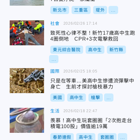
新北市
三重區
堤外
...
社會
2026/02/26 17:14
致死性心律不整！新竹17歲高中生跑
4圈倒地 CPR+3次電擊救回
東元綜合醫院
高中生
新竹縣
...
國際
2026/02/25 18:05
只是在等車…美高中生慘遭流彈擊中
身亡 生前才探討槍枝暴力
美國
高中生
槍擊
...
生活
2026/02/18 22:47
羨慕！高中生玩套圈圈「2次抱走台
積電100股」價值逾19萬
春節連假
高中生
套圈圈
...