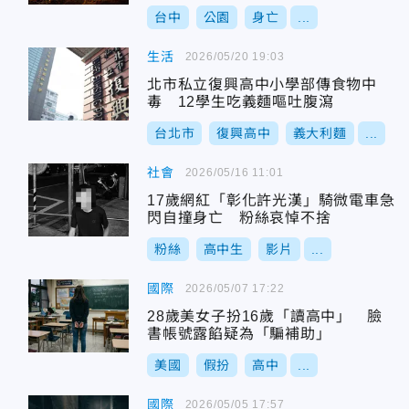
台中
公園
身亡
...
生活
2026/05/20 19:03
北市私立復興高中小學部傳食物中
毒 12學生吃義麵嘔吐腹瀉
台北市
復興高中
義大利麵
...
社會
2026/05/16 11:01
17歲網紅「彰化許光漢」騎微電車急
閃自撞身亡 粉絲哀悼不捨
粉絲
高中生
影片
...
國際
2026/05/07 17:22
28歲美女子扮16歲「讀高中」 臉
書帳號露餡疑為「騙補助」
美國
假扮
高中
...
國際
2026/05/05 17:57