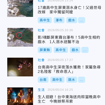
社會
2026/05/26 15:24
17歲高中生屏東溺水身亡！父過世母
改嫁 家中獨留阿嬤
高中生
瀑布
戲水
...
社會
2026/05/25 20:36
影/魂斷屏東霧台瀑布！5高中生相約
戲水 1人溺水送醫不治
屏東縣
高中生
戲水
...
社會
2026/05/25 17:27
台南高中生深夜落水獲救！家屬急尋
2名陸客「救命恩人」
台南
高中生
跳水
...
生活
2026/05/24 16:25
生人迴避！台中東海送肉粽當晚高中
生亡 今晚辦祭吊索