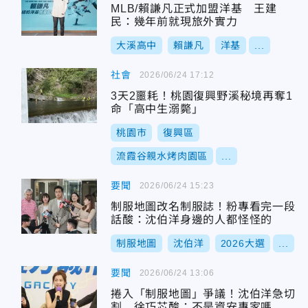
MLB/賴謙凡正式加盟洋基 王建
民：幾年前就現旅外實力
大溪高中
賴謙凡
洋基
...
社會
2026/06/24 17:12
3天2噩耗！桃園復興野溪秘境再奪1
命「高中生溺斃」
桃園市
復興區
流霞谷親水烤肉園區
...
要聞
2026/06/24 15:23
制服地圖改名制服誌！粉專看完一段
話酸：沈伯洋身邊的人都怪怪的
制服地圖
沈伯洋
2026大選
...
要聞
2026/06/24 13:06
捲入「制服地圖」爭議！沈伯洋急切
割 徐巧芯酸：不是資安專家嗎