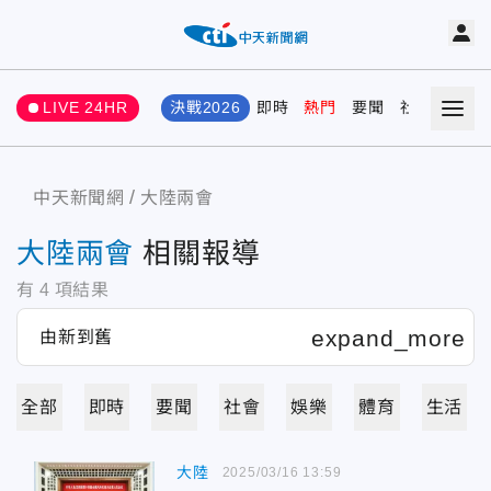
LIVE 24HR
決戰2026
即時
熱門
要聞
社會
娛樂
中天新聞網
大陸兩會
大陸兩會
相關報導
有
4
項結果
全部
即時
要聞
社會
娛樂
體育
生活
大陸
2025/03/16 13:59