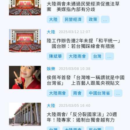
大陸兩會未通過民營經濟促進法草
案 美媒指內部有分歧
大陸
民營經濟
政策
...
大陸
2025/03/12 12:07
陸工作辦告連2年未提「和平統一」
國台辦：若台獨踩線會有措施
陳斌華
大陸兩會
台灣
...
娛樂
2025/03/08 10:38
侯佩岑首發「台灣唯一稱謂就是中國
台灣省」 上百藝人跟風央視貼文
大陸兩會
兩會
中國台灣省
...
大陸
2025/03/05 16:40
大陸兩會/「反分裂國家法」20週
年！陸專家：遏制台獨會越有力