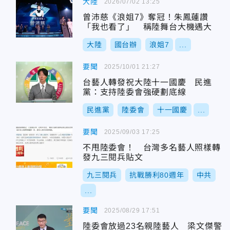
大陸
2026/07/02 13:25
曾沛慈《浪姐7》奪冠！朱鳳蓮讚
「我也看了」 稱陸舞台大機遇大
大陸
國台辦
浪姐7
...
要聞
2025/10/01 21:27
台藝人轉發祝大陸十一國慶 民進
黨：支持陸委會強硬劃底線
民進黨
陸委會
十一國慶
...
要聞
2025/09/03 17:25
不甩陸委會！ 台灣多名藝人照樣轉
發九三閱兵貼文
九三閱兵
抗戰勝利80週年
中共
...
要聞
2025/08/29 17:51
陸委會放過23名親陸藝人 梁文傑警