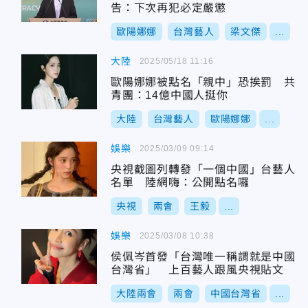
告：下次再犯必定嚴懲
歐陽娜娜
台灣藝人
梁文傑
...
大陸
2025/05/18 11:16
歐陽娜娜被點名「親中」恐挨罰 共
青團：14億中國人挺你
大陸
台灣藝人
歐陽娜娜
...
娛樂
2025/03/09 09:14
央視截圖列轉發「一個中國」台藝人
名單 陸網嗨：公開點名囉
央視
兩會
王毅
...
娛樂
2025/03/08 10:38
侯佩岑首發「台灣唯一稱謂就是中國
台灣省」 上百藝人跟風央視貼文
大陸兩會
兩會
中國台灣省
...