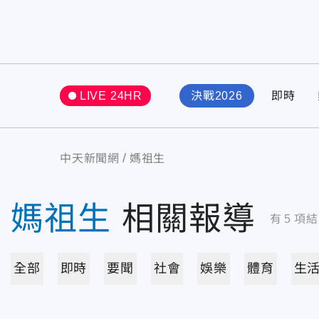
LIVE 24HR
決戰2026
即時
中天新聞網
媽祖生
媽祖生
相關報導
有
5
項結
全部
即時
要聞
社會
娛樂
體育
生