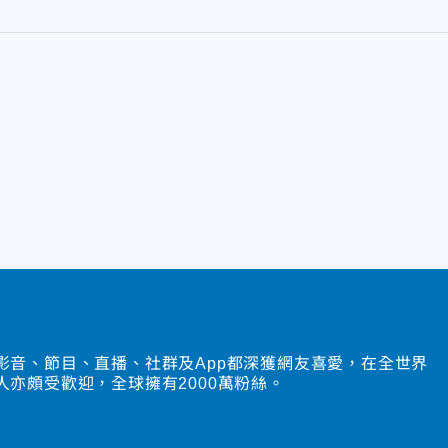
影音、節目、直播、社群及App都深獲網友喜愛，在全世界
人亦頗受歡迎，全球擁有2000萬粉絲。