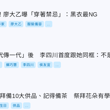
！廖大乙曝「穿著禁忌」：黑衣最NG
專家
廖大乙
服裝儀容
...
代傳一代」後 李四川首度跟她同框：不
選
蘇巧慧
李四川
侯友宜
...
拜拜備10大供品、記得備茶 祭拜花朵有
生日
供品
...