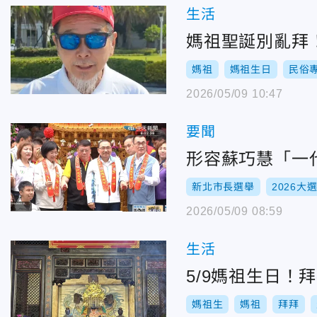
生活
媽祖聖誕別亂拜
媽祖
媽祖生日
民俗
2026/05/09 10:47
要聞
形容蘇巧慧「一
新北市長選舉
2026大
2026/05/09 08:59
生活
5/9媽祖生日！
媽祖生
媽祖
拜拜