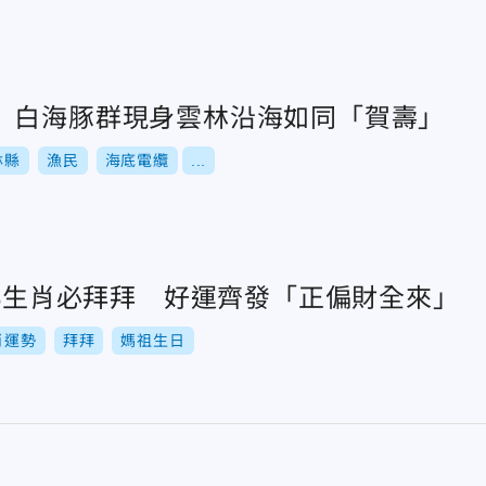
 白海豚群現身雲林沿海如同「賀壽」
林縣
漁民
海底電纜
...
！3生肖必拜拜 好運齊發「正偏財全來」
肖運勢
拜拜
媽祖生日