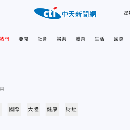
星
熱門
要聞
社會
娛樂
體育
生活
國際
果
活
國際
大陸
健康
財經