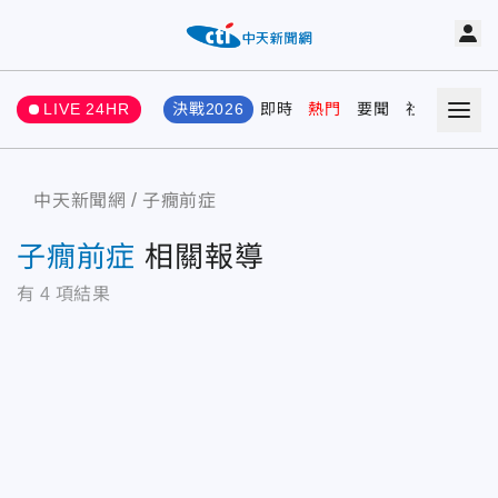
LIVE 24HR
決戰2026
即時
熱門
要聞
社會
娛樂
中天新聞網
子癇前症
子癇前症
相關報導
有
4
項結果