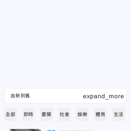
全部
即時
要聞
社會
娛樂
體育
生活