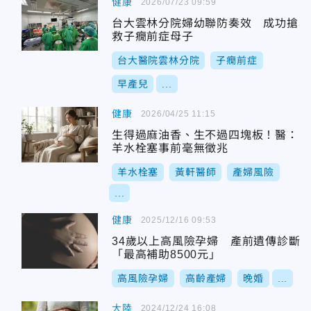
健康
2026/07/23 09:59
台大雲林分院婦幼聯防奏效 成功搶
救子癇前症母子
台大醫院雲林分院
子癇前症
早產兒
...
健康
2026/04/25 11:15
生得過麻油香、生不過四塊板！醫：
羊水栓塞事前毫無徵兆
羊水栓塞
黃軒醫師
產婦風險
...
健康
2025/12/16 09:53
34歲以上高風險孕婦 產前遺傳診斷
「最高補助8500元」
高風險孕婦
高齡產婦
晚婚
...
大陸
2024/12/24 16:08