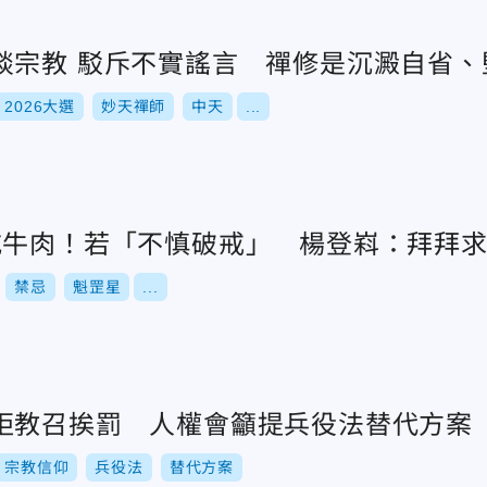
談宗教 駁斥不實謠言 禪修是沉澱自省、
2026大選
妙天禪師
中天
...
吃牛肉！若「不慎破戒」 楊登嵙：拜拜
禁忌
魁罡星
...
拒教召挨罰 人權會籲提兵役法替代方案
宗教信仰
兵役法
替代方案