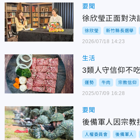
要聞
徐欣瑩正面對決
徐欣瑩
新竹縣長選舉
2026/07/18 14:23
生活
3類人守信仰不
運勢
牛肉
宗教信仰
2025/07/09 16:28
要聞
後備軍人因宗教
人權委員會
後備軍人