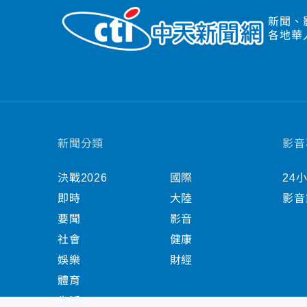
新聞、
各地華
新聞分類
影音
決戰2026
國際
24
即時
大陸
影音
要聞
影音
社會
健康
娛樂
財經
體育
生活