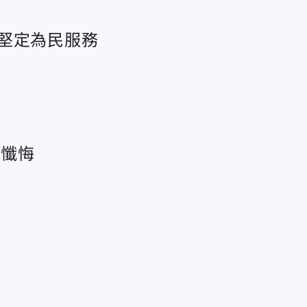
堅定為民服務
求懺悔