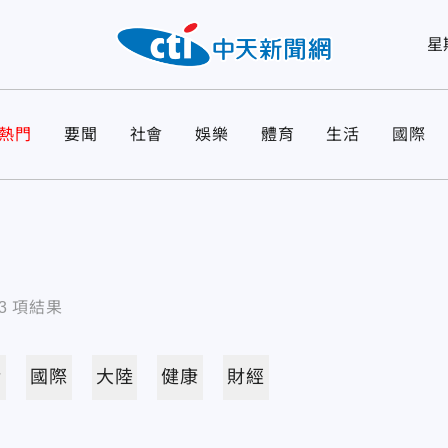
星
熱門
要聞
社會
娛樂
體育
生活
國際
3
項結果
活
國際
大陸
健康
財經