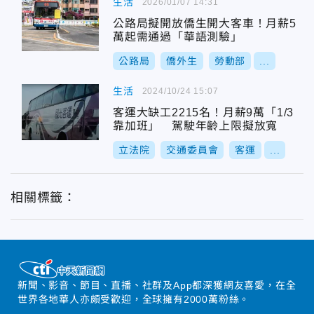
生活
2026/01/07 14:31
公路局擬開放僑生開大客車！月薪5
萬起需通過「華語測驗」
公路局
僑外生
勞動部
...
生活
2024/10/24 15:07
客運大缺工2215名！月薪9萬「1/3
靠加班」 駕駛年齡上限擬放寬
立法院
交通委員會
客運
...
相關標籤：
新聞、影音、節目、直播、社群及App都深獲網友喜愛，在全
世界各地華人亦頗受歡迎，全球擁有2000萬粉絲。