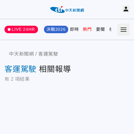
LIVE 24HR
決戰2026
即時
熱門
要聞
社會
娛樂
中天新聞網
客運駕駛
客運駕駛
相關報導
有
2
項結果