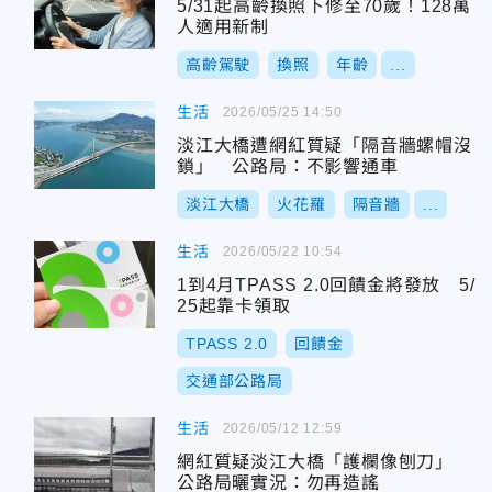
5/31起高齡換照下修至70歲！128萬
人適用新制
高齡駕駛
換照
年齡
...
生活
2026/05/25 14:50
淡江大橋遭網紅質疑「隔音牆螺帽沒
鎖」 公路局：不影響通車
淡江大橋
火花羅
隔音牆
...
生活
2026/05/22 10:54
1到4月TPASS 2.0回饋金將發放 5/
25起靠卡領取
TPASS 2.0
回饋金
交通部公路局
生活
2026/05/12 12:59
網紅質疑淡江大橋「護欄像刨刀」
公路局曬實況：勿再造謠