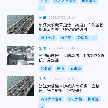
立院
TPASS回饋金
預算解凍
...
要聞
2026/04/20 14:19
淡江大橋機車道像「狗道」？洪孟楷
提混流方案 運安會納研討
淡江大橋
機車道
公路局
...
生活
2026/04/20 13:46
勞動節連假 公路局估「17處省道路
段」易壅塞
勞動節
連假
公路局
生活
2026/04/19 15:42
淡江大橋機車道掀過窄疑慮 公路
局：符合規範、檢視優化
淡江大橋通車
淡江大橋
機車道
...