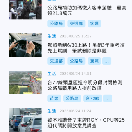
公路局補助加碼徵大客車駕駛 最高
領21.8萬元
公路局
交通部
客運
生活
2026/06/25 16:27
駕照新制6/30上路！吊銷3年重考須
先上駕訓 筆試刪除是非題
交通部
公路局
駕照
...
生活
2026/06/24 14:51
台72線頭屋匝道今明分段封閉檢測
公路局籲用路人提前改道
苗栗
公路局
台72線
...
生活
2026/06/24 11:24
藏不雅諧音？車牌RGY、CPU等25
組代碼將開放意見調查