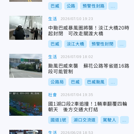
巴威
公路
預警性封路
...
生活
2026/07/10 19:23
中颱巴威暴風圈將襲！淡江大橋20時
起封閉 可改走關渡大橋
巴威
淡江大橋
預警性封閉
...
生活
2026/07/09 18:02
颱風巴威來襲 蘇花公路等省道16路
段可能管制
公路局
巴威
巴威颱風
...
社會
2026/07/04 19:35
國1湖口段2車追撞！1輛車翻覆四輪
朝天 後方交通大打結
國道1號
湖口交流道
駕駛人
...
生活
2026/06/28 18:53