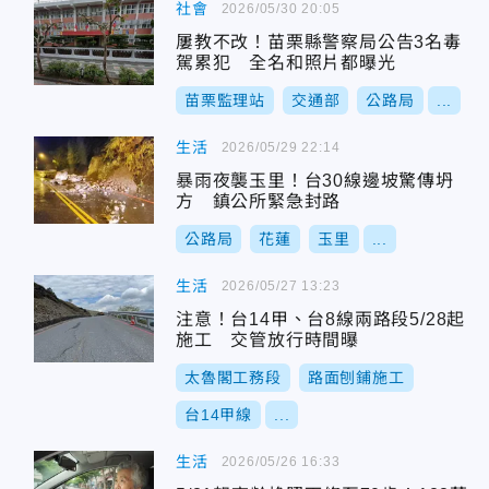
社會
2026/05/30 20:05
屢教不改！苗栗縣警察局公告3名毒
駕累犯 全名和照片都曝光
苗栗監理站
交通部
公路局
...
生活
2026/05/29 22:14
暴雨夜襲玉里！台30線邊坡驚傳坍
方 鎮公所緊急封路
公路局
花蓮
玉里
...
生活
2026/05/27 13:23
注意！台14甲、台8線兩路段5/28起
施工 交管放行時間曝
太魯閣工務段
路面刨鋪施工
台14甲線
...
生活
2026/05/26 16:33