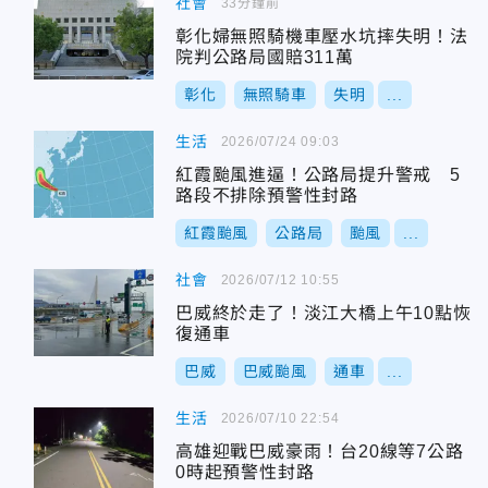
社會
33分鐘前
彰化婦無照騎機車壓水坑摔失明！法
院判公路局國賠311萬
彰化
無照騎車
失明
...
生活
2026/07/24 09:03
紅霞颱風進逼！公路局提升警戒 5
路段不排除預警性封路
紅霞颱風
公路局
颱風
...
社會
2026/07/12 10:55
巴威終於走了！淡江大橋上午10點恢
復通車
巴威
巴威颱風
通車
...
生活
2026/07/10 22:54
高雄迎戰巴威豪雨！台20線等7公路
0時起預警性封路