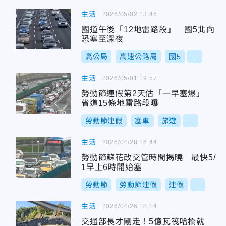
生活
2026/05/02 13:46
國道午後「12地雷路段」 國5北向
恐塞至深夜
高公局
高速公路局
國5
...
生活
2026/05/01 19:57
勞動節連假第2天估「一早塞爆」
省道15條地雷路段曝
勞動節連假
塞車
旅遊
...
生活
2026/04/28 16:44
勞動節蘇花改交管時間揭曉 最快5/
1早上6時開始塞
勞動節
勞動節連假
連假
...
生活
2026/04/26 18:14
交通部長才剛走！5億瓦筏哈橋就