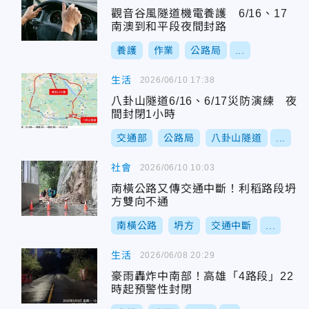
觀音谷風隧道機電養護 6/16、17
南澳到和平段夜間封路
養護
作業
公路局
...
生活
2026/06/10 17:38
八卦山隧道6/16、6/17災防演練 夜
間封閉1小時
交通部
公路局
八卦山隧道
...
社會
2026/06/10 10:03
南橫公路又傳交通中斷！利稻路段坍
方雙向不通
南橫公路
坍方
交通中斷
...
生活
2026/06/08 20:29
豪雨轟炸中南部！高雄「4路段」22
時起預警性封閉