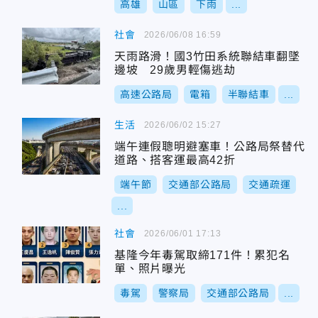
高雄
山區
下雨
...
社會
2026/06/08 16:59
天雨路滑！國3竹田系統聯結車翻墜
邊坡 29歲男輕傷逃劫
高速公路局
電箱
半聯結車
...
生活
2026/06/02 15:27
端午連假聰明避塞車！公路局祭替代
道路、搭客運最高42折
端午節
交通部公路局
交通疏運
...
社會
2026/06/01 17:13
基隆今年毒駕取締171件！累犯名
單、照片曝光
毒駕
警察局
交通部公路局
...