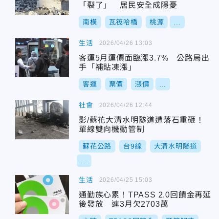
「裂了」 居民安全成隱憂
南橫
瓦筏哈橋
桃源
...
生活
2026/04/26 13:03
客運5月運價面臨漲3.7% 公路局出
手「補貼凍漲」
客運
票價
漲價
...
社會
2026/04/26 12:44
影/蘇花大清水明隧道遭落石重砸！
單線雙向機動管制
蘇花公路
台9線
大清水明隧道
...
生活
2026/04/25 15:03
通勤族心累！TPASS 2.0回饋金再延
後發放 連3月欠2703萬