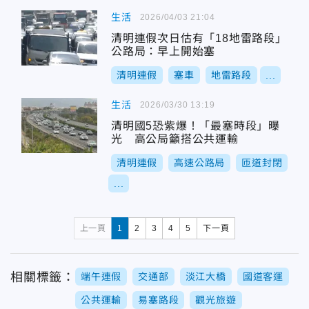
生活
2026/04/03 21:04
清明連假次日估有「18地雷路段」
公路局：早上開始塞
清明連假
塞車
地雷路段
...
生活
2026/03/30 13:19
清明國5恐紫爆！「最塞時段」曝
光 高公局籲搭公共運輸
清明連假
高速公路局
匝道封閉
...
上一頁
1
2
3
4
5
下一頁
相關標籤：
端午連假
交通部
淡江大橋
國道客運
公共運輸
易塞路段
觀光旅遊