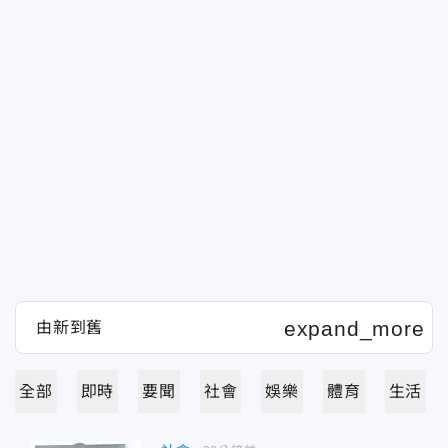
全部
即時
要聞
社會
娛樂
體育
生活