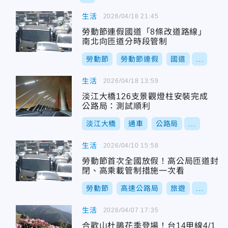
生活
2026/04/18 21:45
勞動節連假國道「8條改道路線」
南北向匝道分時段管制
勞動節
勞動節連假
國道
...
生活
2026/04/18 13:59
淡江大橋126支景觀燈柱安裝完成
公路局：測試順利
淡江大橋
通車
公路局
...
生活
2026/04/10 15:58
勞動節首次全國放假！高公局匝道封
閉、高乘載管制措施一次看
勞動節
高速公路局
旅遊
...
生活
2026/04/07 17:35
合歡山杜鵑花季登場！台14甲線4/1