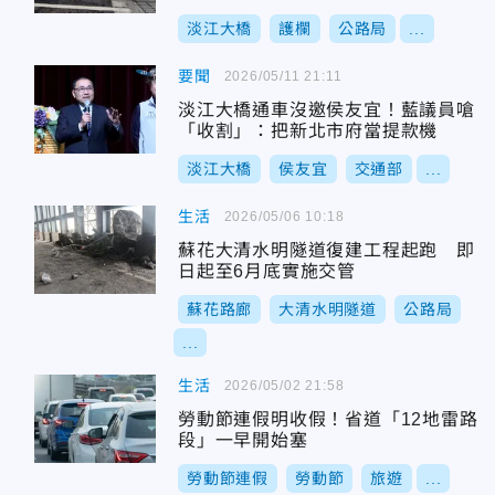
淡江大橋
護欄
公路局
...
要聞
2026/05/11 21:11
淡江大橋通車沒邀侯友宜！藍議員嗆
「收割」：把新北市府當提款機
淡江大橋
侯友宜
交通部
...
生活
2026/05/06 10:18
蘇花大清水明隧道復建工程起跑 即
日起至6月底實施交管
蘇花路廊
大清水明隧道
公路局
...
生活
2026/05/02 21:58
勞動節連假明收假！省道「12地雷路
段」一早開始塞
勞動節連假
勞動節
旅遊
...