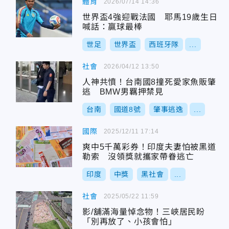
體育
2026/07/14 14:36
世界盃4強迎戰法國 耶馬19歲生日
喊話：贏球最棒
世足
世界盃
西班牙隊
...
社會
2026/04/12 13:50
人神共憤！台南國8撞死愛家魚販肇
逃 BMW男羈押禁見
台南
國道8號
肇事逃逸
...
國際
2025/12/11 17:14
爽中5千萬彩券！印度夫妻怕被黑道
勒索 沒領獎就攜家帶眷逃亡
印度
中獎
黑社會
...
社會
2025/05/22 11:59
影/舖滿海量悼念物！三峽居民盼
「別再放了、小孩會怕」