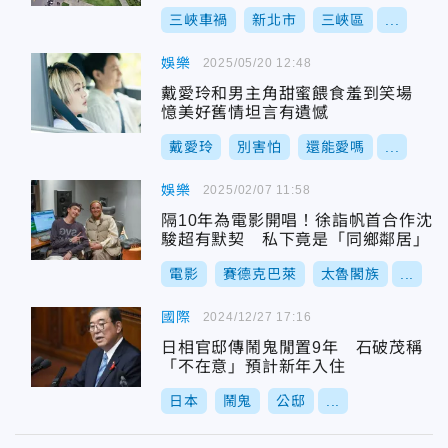
三峽車禍
新北市
三峽區
...
娛樂
2025/05/20 12:48
戴愛玲和男主角甜蜜餵食羞到笑場
憶美好舊情坦言有遺憾
戴愛玲
別害怕
還能愛嗎
...
娛樂
2025/02/07 11:58
隔10年為電影開唱！徐詣帆首合作沈
駿超有默契 私下竟是「同鄉鄰居」
電影
賽德克巴萊
太魯閣族
...
國際
2024/12/27 17:16
日相官邸傳鬧鬼閒置9年 石破茂稱
「不在意」預計新年入住
日本
鬧鬼
公邸
...