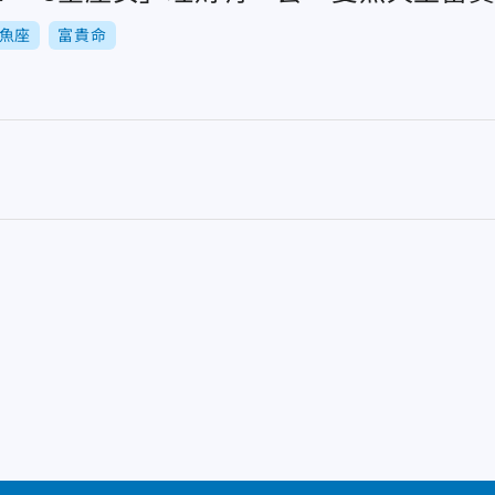
魚座
富貴命