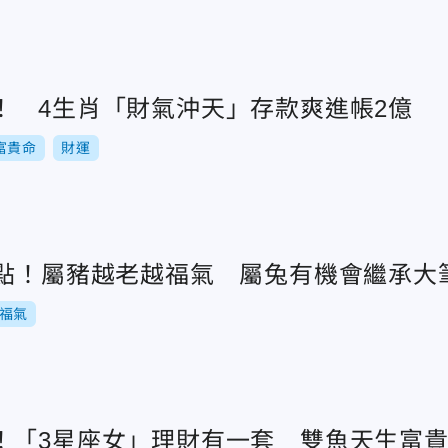
！ 4生肖「財氣沖天」存款爽進帳2億
富貴命
財運
盤點！屬豬越老越福氣 屬兔有機會繼承大
福氣
！「3星座女」理財有一套 雙魚天生富