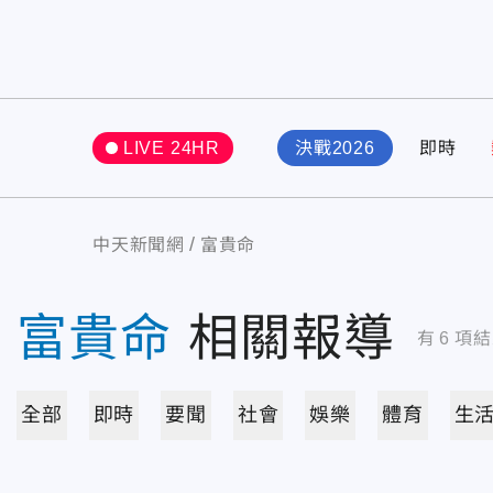
LIVE 24HR
決戰2026
即時
中天新聞網
富貴命
富貴命
相關報導
有
6
項結
全部
即時
要聞
社會
娛樂
體育
生