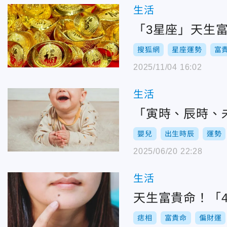
生活
「3星座」天生
搜狐網
星座運勢
富
2025/11/04 16:02
生活
「寅時、辰時、
嬰兒
出生時辰
運勢
2025/06/20 22:28
生活
天生富貴命！「
痣相
富貴命
偏財運