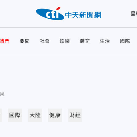
星
熱門
要聞
社會
娛樂
體育
生活
國際
果
活
國際
大陸
健康
財經