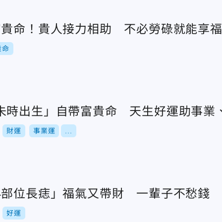
富貴命！貴人接力相助 不必勞碌就能享
貴命
未時出生」自帶富貴命 天生好運助事業
財運
事業運
...
4部位長痣」福氣又帶財 一輩子不愁錢
好運