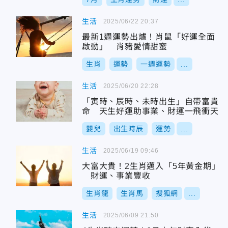
生活
2025/06/22 20:37
最新1週運勢出爐！肖鼠「好運全面
啟動」 肖豬愛情甜蜜
生肖
運勢
一週運勢
...
生活
2025/06/20 22:28
「寅時、辰時、未時出生」自帶富貴
命 天生好運助事業、財運一飛衝天
嬰兒
出生時辰
運勢
...
生活
2025/06/19 09:46
大富大貴！2生肖邁入「5年黃金期」
財運、事業豐收
生肖龍
生肖馬
搜狐網
...
生活
2025/06/09 21:50