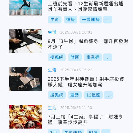
上班前先看！12生肖最新週運出爐
肖羊有貴人、肖豬感情甜蜜
生肖
運勢
一週運勢
...
生活
2025/08/31 16:01
9月「3生肖」鹹魚翻身 離升官發財
不遠了
搜狐網
財運
事業運
...
生活
2025/08/15 15:22
2025下半年財神眷顧！射手座投資
賺大錢 處女座升職加薪
搜狐網
運勢
12星座
...
生活
2025/06/26 11:03
7月上旬「4生肖」享福了！財運亨
通 事業步步高升
7月
生肖運勢
財運
...