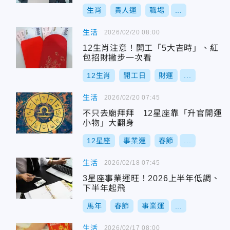
生肖
貴人運
職場
...
生活
2026/02/20 08:00
12生肖注意！開工「5大吉時」、紅
包招財撇步一次看
12生肖
開工日
財運
...
生活
2026/02/20 07:45
不只去廟拜拜 12星座靠「升官開運
小物」大翻身
12星座
事業運
春節
...
生活
2026/02/18 07:45
3星座事業運旺！2026上半年低調、
下半年起飛
馬年
春節
事業運
...
生活
2026/02/17 08:00