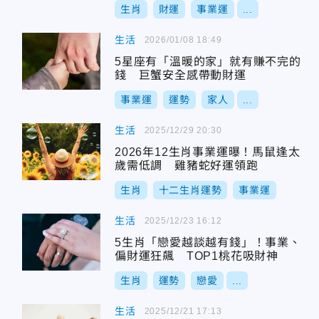
生肖
財運
事業運
...
生活
2026/01/08 18:49
5星座有「溫暖的家」就有賺不完的
錢 巨蟹安全感帶動財運
事業運
運勢
家人
...
生活
2025/12/29 20:30
2026年12生肖事業運曝！馬鼠逢太
歲需低調 雞豬蛇好運領跑
生肖
十二生肖運勢
事業運
生活
2025/12/23 16:12
5生肖「戀愛越談越有錢」！事業、
偏財運狂飆 TOP1桃花吸財神
生肖
運勢
戀愛
...
生活
2025/12/21 17:13