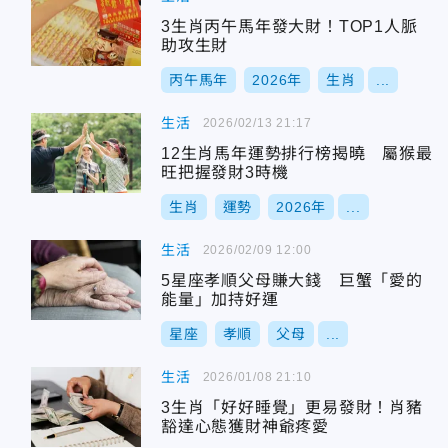
3生肖丙午馬年發大財！TOP1人脈
助攻生財
丙午馬年
2026年
生肖
...
生活
2026/02/13 21:17
12生肖馬年運勢排行榜揭曉 屬猴最
旺把握發財3時機
生肖
運勢
2026年
...
生活
2026/02/09 12:00
5星座孝順父母賺大錢 巨蟹「愛的
能量」加持好運
星座
孝順
父母
...
生活
2026/01/08 21:10
3生肖「好好睡覺」更易發財！肖豬
豁達心態獲財神爺疼愛