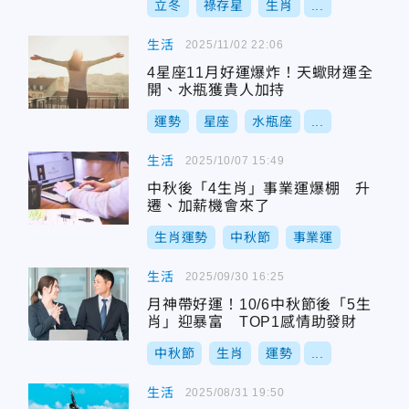
立冬
祿存星
生肖
...
生活
2025/11/02 22:06
4星座11月好運爆炸！天蠍財運全
開、水瓶獲貴人加持
運勢
星座
水瓶座
...
生活
2025/10/07 15:49
中秋後「4生肖」事業運爆棚 升
遷、加薪機會來了
生肖運勢
中秋節
事業運
生活
2025/09/30 16:25
月神帶好運！10/6中秋節後「5生
肖」迎暴富 TOP1感情助發財
中秋節
生肖
運勢
...
生活
2025/08/31 19:50