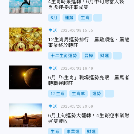
4生肖時來運轉！6月中旬財富入袋
肖虎迎接好事成雙
6月
運勢
生肖
...
生活
2025/06/08 15:55
12生肖周運勢排行 屬雞順遂、屬龍
事業終於轉旺
十二生肖運勢
曼樺
財運
...
生活
2025/06/01 16:49
6月「5生肖」職場運勢亮眼 屬馬者
轉職運超旺
12生肖
生肖羊
運勢
...
生活
2025/05/26 20:09
6月上旬運勢大翻轉！4生肖迎事業財
運雙豐收
生肖
事業運
財運