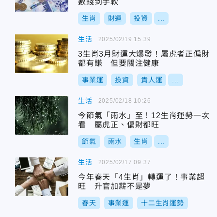
數錢到手軟
生肖
財運
投資
...
生活
2025/02/19 15:39
3生肖3月財運大爆發！屬虎者正偏財
都有賺 但要關注健康
事業運
投資
貴人運
...
生活
2025/02/18 10:26
今節氣「雨水」至！12生肖運勢一次
看 屬虎正、偏財都旺
節氣
雨水
生肖
...
生活
2025/02/17 09:37
今年春天「4生肖」轉運了！事業超
旺 升官加薪不是夢
春天
事業運
十二生肖運勢