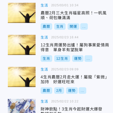
生活
2025/03/01 10:34
農曆2月三大生肖福星高照！一帆風
順、荷包賺滿滿
農曆
生肖
開運
...
生活
2025/02/23 16:44
12生肖周運勢出爐！屬狗事業愛情兩
得意 單身羊有望脫單
生肖
12生肖
運勢
...
生活
2025/02/23 09:09
4生肖農曆2月走大運！屬龍「紫微」
加持 好運旺旺來
農曆
2月
運勢
...
生活
2025/02/22 10:22
財神欽點！3生肖今起財運大爆發