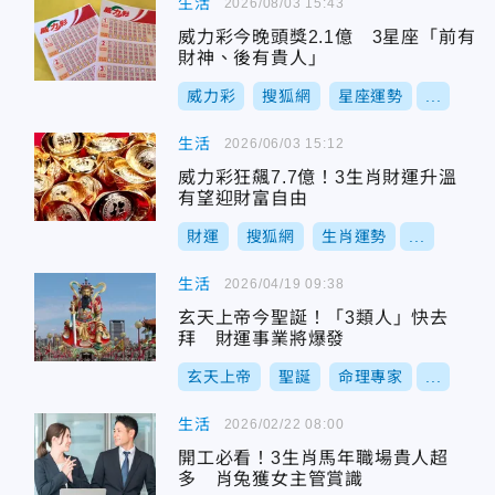
生活
2026/08/03 15:43
威力彩今晚頭獎2.1億 3星座「前有
財神、後有貴人」
威力彩
搜狐網
星座運勢
...
生活
2026/06/03 15:12
威力彩狂飆7.7億！3生肖財運升溫
有望迎財富自由
財運
搜狐網
生肖運勢
...
生活
2026/04/19 09:38
玄天上帝今聖誕！「3類人」快去
拜 財運事業將爆發
玄天上帝
聖誕
命理專家
...
生活
2026/02/22 08:00
開工必看！3生肖馬年職場貴人超
多 肖兔獲女主管賞識