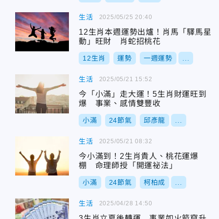
生活
2025/05/25 20:40
12生肖本週運勢出爐！肖馬「驛馬星
動」旺財 肖蛇招桃花
12生肖
運勢
一週運勢
...
生活
2025/05/21 15:52
今「小滿」走大運！5生肖財運旺到
爆 事業、感情雙豐收
小滿
24節氣
邱彥龍
...
生活
2025/05/21 08:32
今小滿到！2生肖貴人、桃花運爆
棚 命理師授「開運祕法」
小滿
24節氣
柯柏成
...
生活
2025/04/28 14:50
3生肖立夏後轉運 事業如火箭竄升