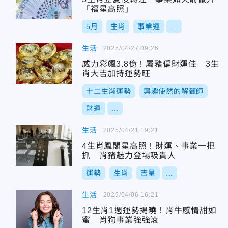
「福星高照」
5月
生肖
事業運
...
生活
2025/04/27 09:26
威力彩飆3.8億！屬豬偏財運佳 3生
肖大吉加持運勢旺
十二生肖運勢
興趣使然的解籤師
財運
...
生活
2025/04/21 19:21
4生肖鳳閣星高照！財運、事業一把
抓 肖豬魅力登場吸貴人
運勢
生肖
吉星
...
生活
2025/04/06 16:21
12生肖1週運勢揭曉！肖牛感情甜如
蜜 肖狗事業強強滾