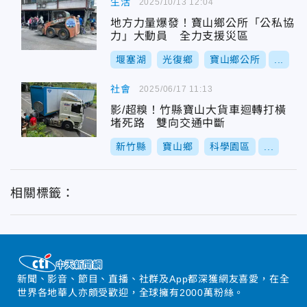
生活
2025/10/13 12:04
地方力量爆發！寶山鄉公所「公私協
力」大動員 全力支援災區
堰塞湖
光復鄉
寶山鄉公所
...
社會
2025/06/17 11:13
影/超糗！竹縣寶山大貨車迴轉打橫
堵死路 雙向交通中斷
新竹縣
寶山鄉
科學園區
...
相關標籤：
新聞、影音、節目、直播、社群及App都深獲網友喜愛，在全
世界各地華人亦頗受歡迎，全球擁有2000萬粉絲。