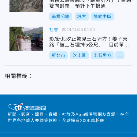
南橫公路栗圓段「嚴重坍方」！道路
雙向封閉 預計下午搶通
南橫公路
坍方
雙向中斷
社會
2024/11/05 09:00
影/新北汐止驚見土石坍方！姜子寮
路「被土石埋掉5公尺」 目前單向
通車
新北市
汐止區
土石坍方
...
相關標籤：
新聞、影音、節目、直播、社群及App都深獲網友喜愛，在全
世界各地華人亦頗受歡迎，全球擁有2000萬粉絲。