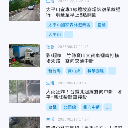
生活
2025/12/07 22:43
太平山宜專1線邊坡崩塌恢復單線通
行 明延至早上8點開園
太平山國家森林遊樂區
宜蘭
太平山
...
社會
2025/06/17 11:13
影/超糗！竹縣寶山大貨車迴轉打橫
堵死路 雙向交通中斷
新竹縣
寶山鄉
科學園區
...
生活
2025/05/19 07:41
大雨狂炸！台鐵北迴線雙向中斷 和
平=新城柴聯車接駁
台鐵
北迴線
雙向中斷
...
生活
2025/01/18 17:24