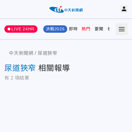
LIVE 24HR
決戰2026
即時
熱門
要聞
社會
娛樂
中天新聞網
尿道狹窄
尿道狹窄
相關報導
有
2
項結果