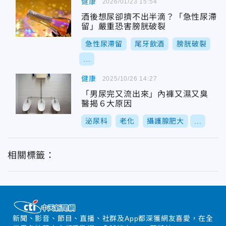
健康
2026/01/23 15:54
酒後想尿卻擠不出半滴？「急性尿滯
留」嚴重恐害膀胱破裂
急性尿滯留
尾牙飲酒
膀胱破裂
...
健康
2025/10/26 14:27
「男尿完又流出來」內褲又濕又臭
醫揭６大原因
泌尿科
老化
攝護腺肥大
...
相關標籤：
新聞、影音、節目、直播、社群及App都深獲網友喜愛，在全