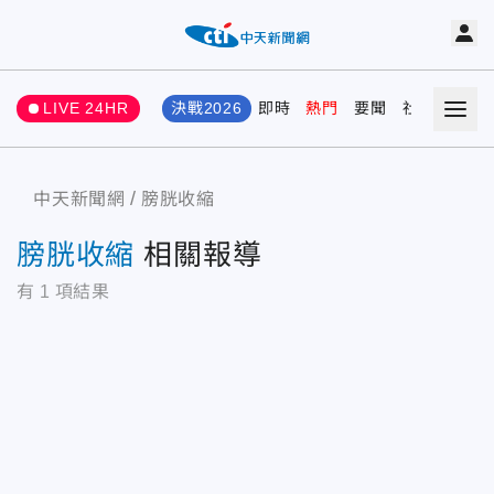
LIVE 24HR
決戰2026
即時
熱門
要聞
社會
娛樂
中天新聞網
膀胱收縮
膀胱收縮
相關報導
有
1
項結果