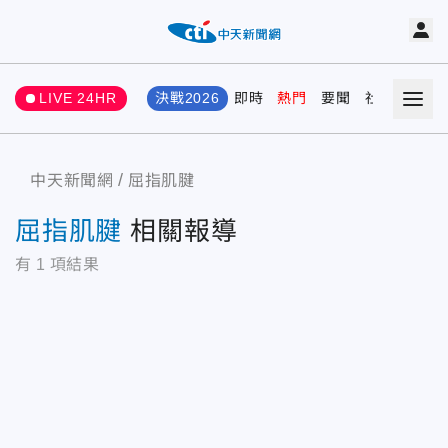
LIVE 24HR
決戰2026
即時
熱門
要聞
社會
娛樂
中天新聞網
屈指肌腱
屈指肌腱
相關報導
有
1
項結果