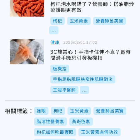
枸杞泡水喝錯了？營養師：搭油脂炒
菜護眼更有效
枸杞
玉米黃素
營養師呂美寶
...
健康
2026/02/01 17:02
3C族當心！手指卡住伸不直？長時
間滑手機恐引發板機指
板機指
手指屈指肌腱狹窄性肌腱鞘炎
王竣平醫師
...
相關標籤：
護眼
枸杞
玉米黃素
營養師呂美寶
脂溶性營養素
黃斑色素
枸杞如何吃最護眼
玉米黃素有何功效