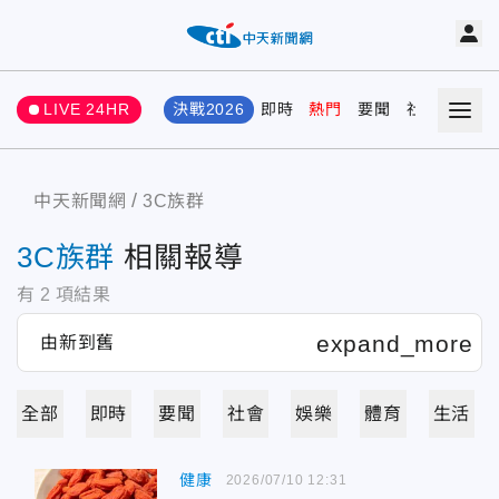
LIVE 24HR
決戰2026
即時
熱門
要聞
社會
娛樂
中天新聞網
3C族群
3C族群
相關報導
有
2
項結果
全部
即時
要聞
社會
娛樂
體育
生活
健康
2026/07/10 12:31