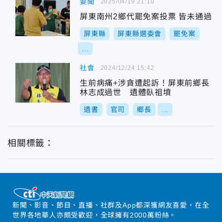
要聞
2025/04/19 21:10
屏東南州2鄉代罷免案投票 皆未通過
屏東縣
屏東縣選委會
罷免案
...
社會
2024/12/24 15:42
生前病痛+涉貪遭起訴！屏東前鄉長
林志成過世 遺體臥祖墳
遺書
官司
鄉長
...
相關標籤：
新聞、影音、節目、直播、社群及App都深獲網友喜愛，在全
世界各地華人亦頗受歡迎，全球擁有2000萬粉絲。