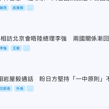
破茂
岩屋毅
...
外相訪北京會晤陸總理李強 兩國關係漸
李強
王毅
...
相岩屋毅通話 盼日方堅持「一中原則」
交部長
外長
...