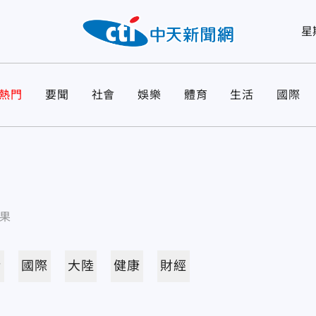
星
熱門
要聞
社會
娛樂
體育
生活
國際
果
活
國際
大陸
健康
財經