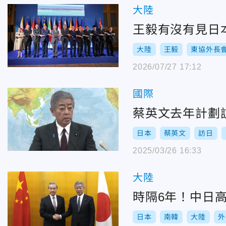
大陸
王毅有沒有見日
大陸
王毅
東協外長
2026/07/27 17:12
國際
蔡英文去年計劃
日本
蔡英文
訪日
2025/03/26 16:33
大陸
時隔6年！中日
日本
南韓
大陸
外