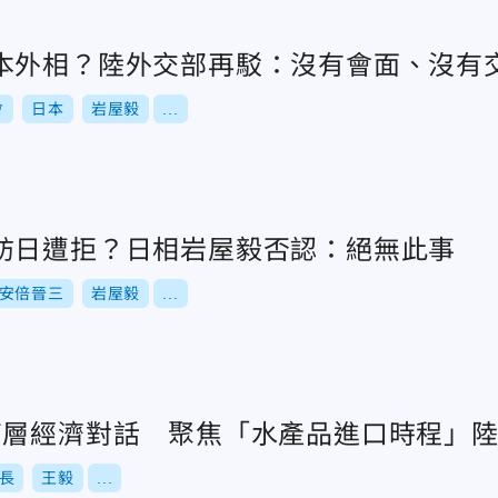
本外相？陸外交部再駁：沒有會面、沒有
會
日本
岩屋毅
...
訪日遭拒？日相岩屋毅否認：絕無此事
安倍晉三
岩屋毅
...
高層經濟對話 聚焦「水產品進口時程」
長
王毅
...