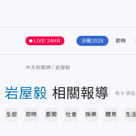
LIVE 24HR
決戰2026
即時
中天新聞網
岩屋毅
岩屋毅
相關報導
有
8
項結
全部
即時
要聞
社會
娛樂
體育
生