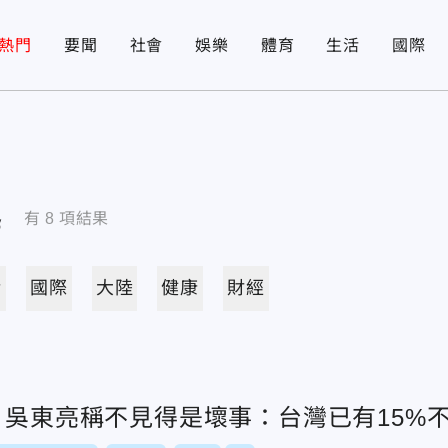
熱門
要聞
社會
娛樂
體育
生活
國際
導
有
8
項結果
活
國際
大陸
健康
財經
 吳東亮稱不見得是壞事：台灣已有15%