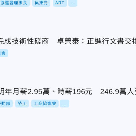
商協進會理事長
吳東亮
ART
...
完成技術性磋商 卓榮泰：正進行文書交
進會
年月薪2.95萬、時薪196元 246.9萬
勞動部
勞工
工商協進會
...