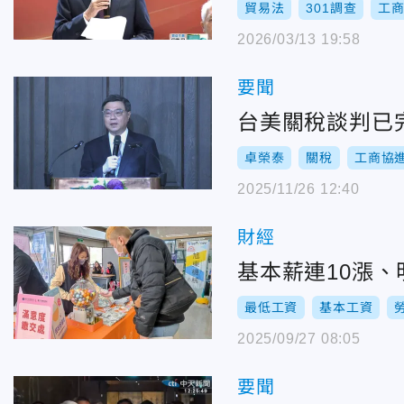
貿易法
301調查
工
2026/03/13 19:58
要聞
台美關稅談判已
卓榮泰
關稅
工商協
2025/11/26 12:40
財經
基本薪連10漲、明
最低工資
基本工資
2025/09/27 08:05
要聞