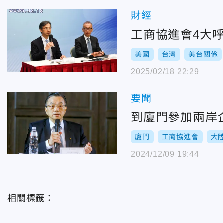
財經
工商協進會4大呼
美國
台灣
美台關係
2025/02/18 22:29
要聞
到廈門參加兩岸
廈門
工商協進會
大
2024/12/09 19:44
相關標籤：