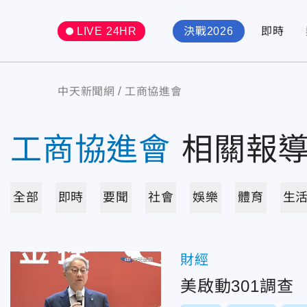
LIVE 24HR
決戰2026
即時
中天新聞網
工商協進會
工商協進會
相關報
全部
即時
要聞
社會
娛樂
體育
生
財經
美啟動301調查