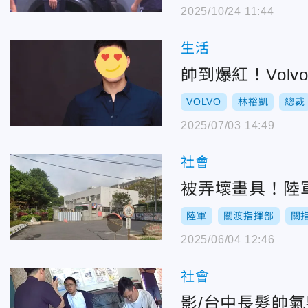
2025/10/24 11:44
生活
帥到爆紅！Vol
VOLVO
林裕凱
總裁
2025/07/03 14:49
社會
被弄壞畫具！陸
陸軍
關渡指揮部
關
2025/06/04 12:46
社會
影/台中長髮帥