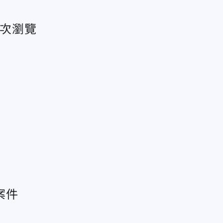
萬次瀏覽
案件