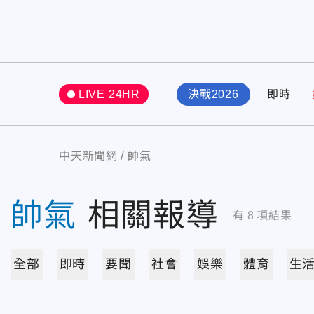
LIVE 24HR
決戰2026
即時
中天新聞網
帥氣
帥氣
相關報導
有
8
項結果
全部
即時
要聞
社會
娛樂
體育
生