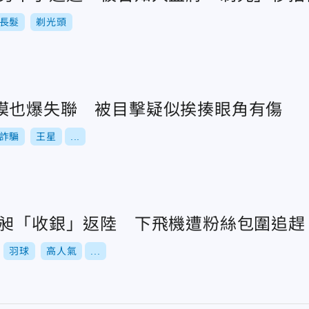
長髮
剃光頭
模也爆失聯 被目擊疑似挨揍眼角有傷
詐騙
王星
...
王昶「收銀」返陸 下飛機遭粉絲包圍追趕
羽球
高人氣
...