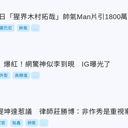
日「猩界木村拓哉」帥氣Man片引1800
夏巴尼
帥氣
...
」爆紅！網驚神似李到晛 IG曝光了
外型
高顏值
...
提坤達惹議 律師莊勝博：非作秀是重視
察官
粘鑫
帥氣
...