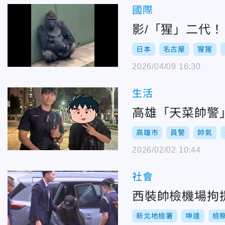
國際
影/「猩」二代！
日本
名古屋
猩猩
2026/04/09 16:30
生活
高雄「天菜帥警
高雄市
員警
帥氣
2026/02/02 10:44
社會
西裝帥檢機場拘
新北地檢署
坤達
檢