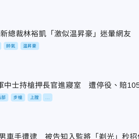
vo新總裁林裕凱「激似温昇豪」迷暈網友
帥氣
温昇豪
軍中士持槍押長官進寢室 遭停役、賠10
指部
步槍
上膛
...
氣男車手遭逮 被告知入監將「剃光」秒招