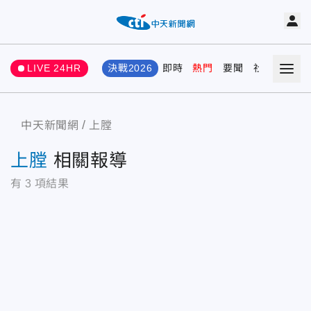
LIVE 24HR
決戰2026
即時
熱門
要聞
社會
娛樂
中天新聞網
上膛
上膛
相關報導
有
3
項結果