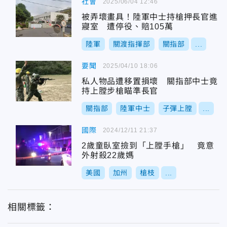
社會
2025/06/04 12:46
被弄壞畫具！陸軍中士持槍押長官進
寢室 遭停役、賠105萬
陸軍
關渡指揮部
關指部
...
要聞
2025/04/10 18:06
私人物品遭移置損壞 關指部中士竟
持上膛步槍瞄準長官
關指部
陸軍中士
子彈上膛
...
國際
2024/12/11 21:37
2歲童臥室撿到「上膛手槍」 竟意
外射殺22歲媽
美國
加州
槍枝
...
相關標籤：