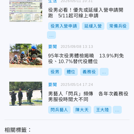
生活
2026/05/11 10:31
役男必看！優先或延緩入營申請開
跑 5/11起可線上申請
役男入營申請
延緩入營
常備兵役
...
要聞
2025/09/08 13:13
95年次役男體檢揭曉 13.9%判免
役、10.7%替代役體位
役男
體位
義務役
...
要聞
2025/05/14 17:24
男藝人「閃兵」頻傳 各年次義務役
男服役時間大不同
閃兵藝人
陳大天
王大陸
...
相關標籤：